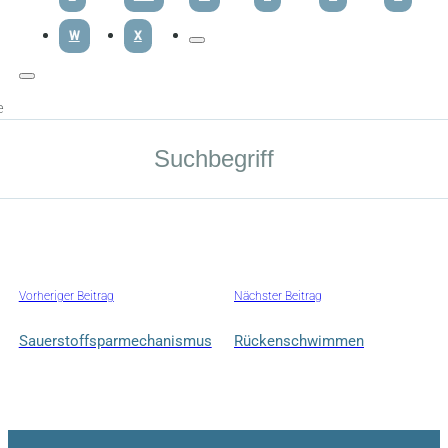
W
X
e
Vorheriger Beitrag
Nächster Beitrag
Sauerstoffsparmechanismus
Rückenschwimmen