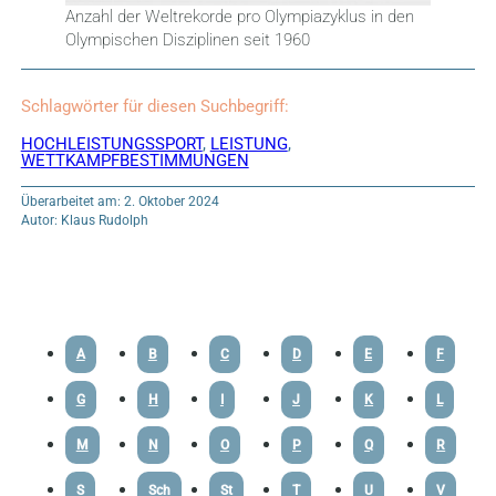
Anzahl der Weltrekorde pro Olympiazyklus in den
Olympischen Disziplinen seit 1960
Schlagwörter für diesen Suchbegriff:
HOCHLEISTUNGSSPORT
,
LEISTUNG
,
WETTKAMPFBESTIMMUNGEN
Überarbeitet am: 2. Oktober 2024
Autor: Klaus Rudolph
A
B
C
D
E
F
G
H
I
J
K
L
M
N
O
P
Q
R
S
Sch
St
T
U
V