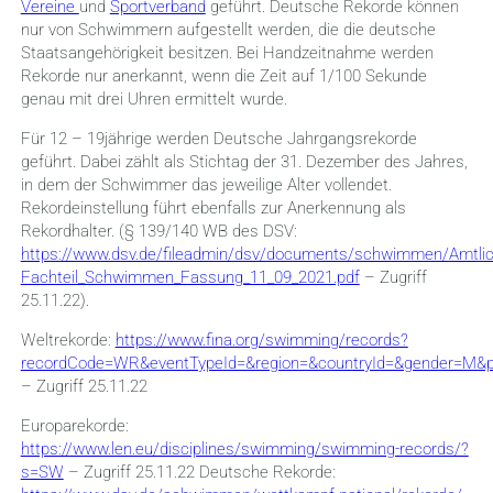
Vereine
und
Sportverband
geführt. Deutsche Rekorde können
nur von Schwimmern aufgestellt werden, die die deutsche
Staatsangehörigkeit besitzen. Bei Handzeitnahme werden
Rekorde nur anerkannt, wenn die Zeit auf 1/100 Sekunde
genau mit drei Uhren ermittelt wurde.
Für 12 – 19jährige werden Deutsche Jahrgangsrekorde
geführt. Dabei zählt als Stichtag der 31. Dezember des Jahres,
in dem der Schwimmer das jeweilige Alter vollendet.
Rekordeinstellung führt ebenfalls zur Anerkennung als
Rekordhalter. (§ 139/140 WB des DSV:
https://www.dsv.de/fileadmin/dsv/documents/schwimmen/Amtli
Fachteil_Schwimmen_Fassung_11_09_2021.pdf
– Zugriff
25.11.22).
Weltrekorde:
https://www.fina.org/swimming/records?
recordCode=WR&eventTypeId=&region=&countryId=&gender=M&
– Zugriff 25.11.22
Europarekorde:
https://www.len.eu/disciplines/swimming/swimming-records/?
s=SW
– Zugriff 25.11.22 Deutsche Rekorde: