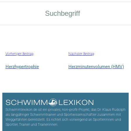
Vorheriger Beitrag
Nächster Beitrag
Herzhypertrophie
Herzminutenvolumen (HMV)
Schwimmlexikon.de ist ein privates, non-profit-Projekt, das Dr. Klaus Rudolph
als langjähriger Schwimmtrainer und Sportwissenschaftler zusammen mit
Weggefährten bereitstellt. Es richtet sich vorwiegend an Sportlerinnen und
Sportler, Trainer und Trainerinnen.