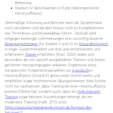
Belastung
Stadium IV: Beschwerden in Ruhe (dekompensierte
Herzinsuffizienz)
Übermäßige Schonung und Bettruhe kann die Symptomatik
noch verstärken und darüber hinaus noch zu Komplikationen
wie Thrombose und Muskelabbau führen. Deshalb wird
entgegen bisheriger Lehrmeinungen eine vorsichtig dosierte
Bewegungstherapie
(für Stadien II und III) im
Gesundheitssport
in enger Zusammenarbeit von Arzt und einfühlsamem und
erfahrenem
Trainer
empfohlen (Rost, 2002) wobei sich
besonders die von speziell ausgebildeten Trainern und Ärzten
geführten Herzsportgruppen anbieten. Ergebnisse eines
europäischen Kooperationsprojektes zur
systolisch
en
Herzinsuffizienz (SmartEX) gehen einen Schritt weiter und
empfehlen sogar hochintensive Übungseinheiten. Man konnte
nicht nur nachweisen, dass Training bei einer Herzinsuffizienz
positive Effekte hat, sondern auch, dass ein
High-Intensity-
Training
sogar bessere Auswirkungen erbringt, als ein
moderates Training (Halle, 2015 unter:
https://www.sportpaedagogik.sg.tum.de/fp/news-der-
fakultaet/?