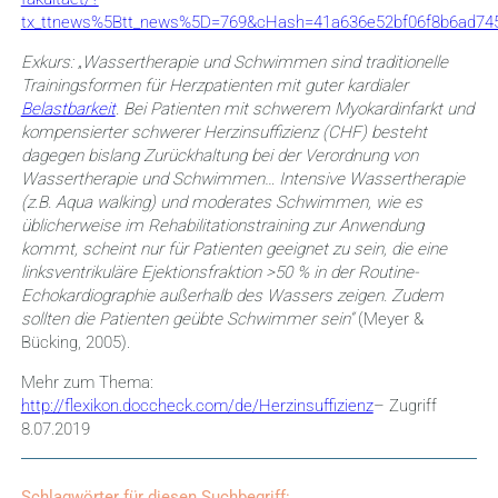
tx_ttnews%5Btt_news%5D=769&cHash=41a636e52bf06f8b6ad74
Exkurs:
„
Wassertherapie und Schwimmen sind traditionelle
Trainingsformen für Herzpatienten mit guter kardialer
Belastbarkeit
. Bei Patienten mit schwerem Myokardinfarkt und
kompensierter schwerer Herzinsuffizienz (CHF) besteht
dagegen bislang Zurückhaltung bei der Verordnung von
Wassertherapie und Schwimmen…
Intensive Wassertherapie
(z.B. Aqua walking) und moderates Schwimmen, wie es
üblicherweise im Rehabilitationstraining zur Anwendung
kommt, scheint nur für Patienten geeignet zu sein, die eine
linksventrikuläre Ejektionsfraktion >50 % in der Routine-
Echokardiographie außerhalb des Wassers zeigen. Zudem
sollten die Patienten geübte Schwimmer sein“
(Meyer &
Bücking, 2005).
Mehr zum Thema:
http://flexikon.doccheck.com/de/Herzinsuffizienz
– Zugriff
8.07.2019
Schlagwörter für diesen Suchbegriff: