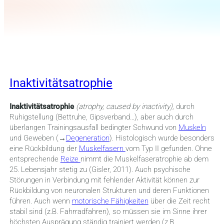
Inaktivitätsatrophie
Inaktivitätsatrophie
(atrophy, caused by inactivity),
durch
Ruhigstellung (Bettruhe, Gipsverband…), aber auch durch
überlangen Trainingsausfall bedingter Schwund von
Muskeln
und Geweben (→
Degeneration
). Histologisch wurde besonders
eine Rückbildung der
Muskelfasern
vom Typ II gefunden. Ohne
entsprechende
Reize
nimmt die Muskelfaseratrophie ab dem
25. Lebensjahr stetig zu (Gisler, 2011). Auch psychische
Störungen in Verbindung mit fehlender Aktivität können zur
Rückbildung von neuronalen Strukturen und deren Funktionen
führen. Auch wenn
motorische Fähigkeiten
über die Zeit recht
stabil sind (z.B. Fahrradfahren), so müssen sie im Sinne ihrer
höchsten Ausprägung ständig trainiert werden (z.B.