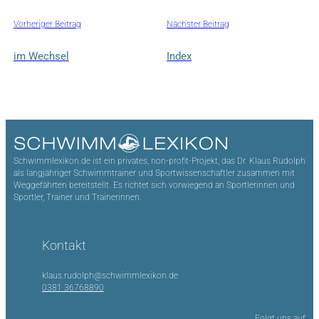
Vorheriger Beitrag
Nächster Beitrag
im Wechsel
Index
Schwimmlexikon.de ist ein privates, non-profit-Projekt, das Dr. Klaus Rudolph
als langjähriger Schwimmtrainer und Sportwissenschaftler zusammen mit
Weggefährten bereitstellt. Es richtet sich vorwiegend an Sportlerinnen und
Sportler, Trainer und Trainerinnen.
Kontakt
klaus.rudolph@schwimmlexikon.de
0381 36768890
Folgt uns auf