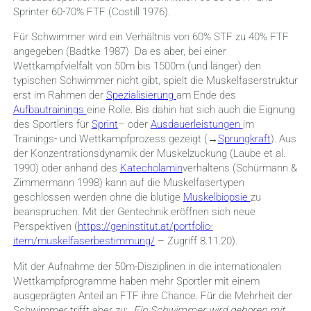
Sprinter 60-70% FTF (Costill 1976).
Für Schwimmer wird ein Verhältnis von 60% STF zu 40% FTF
angegeben (Badtke 1987) Da es aber, bei einer
Wettkampfvielfalt von 50m bis 1500m (und länger) den
typischen Schwimmer nicht gibt, spielt die Muskelfaserstruktur
erst im Rahmen der
Spezialisierung
am Ende des
Aufbautrainings
eine Rolle. Bis dahin hat sich auch die Eignung
des Sportlers für
Sprint
– oder
Ausdauerleistungen
im
Trainings- und Wettkampfprozess gezeigt (→
Sprungkraft
). Aus
der Konzentrationsdynamik der Muskelzuckung (Laube et al.
1990) oder anhand des
Katecholamin
verhaltens (Schürmann &
Zimmermann 1998) kann auf die Muskelfasertypen
geschlossen werden ohne die blutige
Muskelbiopsie
zu
beanspruchen. Mit der Gentechnik eröffnen sich neue
Perspektiven (
https://geninstitut.at/portfolio-
item/muskelfaserbestimmung/
– Zugriff 8.11.20).
Mit der Aufnahme der 50m-Disziplinen in die internationalen
Wettkampfprogramme haben mehr Sportler mit einem
ausgeprägten Anteil an FTF ihre Chance. Für die Mehrheit der
Schwimmer trifft aber zu:
„Ein Schwimmer wird geboren mit