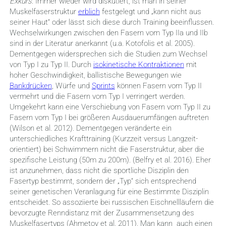
Exkurs:
Immer wieder wird diskutiert, ist man in seiner
Muskelfaserstruktur
erblich
festgelegt und „kann nicht aus
seiner Haut“ oder lässt sich diese durch Training beeinflussen.
Wechselwirkungen zwischen den Fasern vom Typ IIa und IIb
sind in der Literatur anerkannt (u.a. Kotofolis et al. 2005).
Dementgegen widersprechen sich die Studien zum Wechsel
von Typ I zu Typ II. Durch
isokinetische Kontraktionen
mit
hoher Geschwindigkeit, ballistische Bewegungen wie
Bankdrücken
, Würfe und
Sprints
können Fasern vom Typ II
vermehrt und die Fasern vom Typ I verringert werden.
Umgekehrt kann eine Verschiebung von Fasern vom Typ II zu
Fasern vom Typ I bei größeren Ausdauerumfängen auftreten
(Wilson et al. 2012). Dementgegen veränderte ein
unterschiedliches Krafttraining (Kurzzeit versus Langzeit-
orientiert) bei Schwimmern nicht die Faserstruktur, aber die
spezifische Leistung (50m zu 200m). (Belfry et al. 2016). Eher
ist anzunehmen, dass nicht die sportliche Disziplin den
Fasertyp bestimmt, sondern der „Typ“ sich entsprechend
seiner genetischen Veranlagung für eine Bestimmte Disziplin
entscheidet. So assoziierte bei russischen Eischnellläufern die
bevorzugte Renndistanz mit der Zusammensetzung des
Muskelfasertyps (Ahmetov et al. 2011). Man kann auch einen