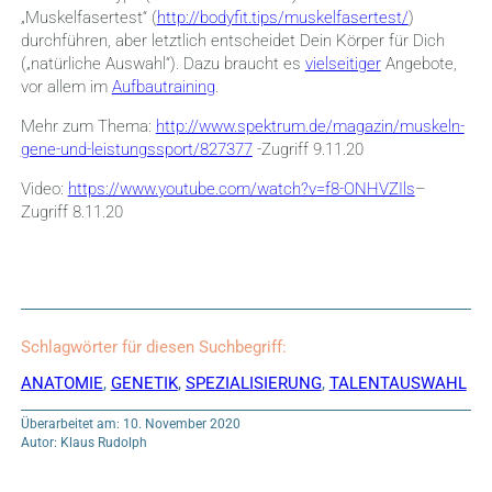
„Muskelfasertest“ (
http://bodyfit.tips/muskelfasertest/
)
durchführen, aber letztlich entscheidet Dein Körper für Dich
(„natürliche Auswahl“). Dazu braucht es
vielseitiger
Angebote,
vor allem im
Aufbautraining
.
Mehr zum Thema:
http://www.spektrum.de/magazin/muskeln-
gene-und-leistungssport/827377
-Zugriff 9.11.20
Video:
https://www.youtube.com/watch?v=f8-ONHVZIls
–
Zugriff 8.11.20
Schlagwörter für diesen Suchbegriff:
ANATOMIE
,
GENETIK
,
SPEZIALISIERUNG
,
TALENTAUSWAHL
Überarbeitet am: 10. November 2020
Autor: Klaus Rudolph