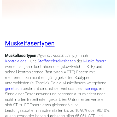
Muskelfasertypen
Muskelfasertypen
(type of muscle fibre), j
e nach
Kontraktions
– und
Stoffwechselverhalten
der
Muskelfasern
werden langsam kontrahierende (slow-twitch = STF) und
schnell kontrahierende (fast-twich = FTF) Fasern mit
mehreren noch nicht endgültig geklärten Subtypen
unterschieden (s. Tabelle). Da die Muskelfasern weitgehend
genetisch
bestimmt sind, ist der Einfluss des
Trainings
im
Sinne einer Faserumwandlung beschränkt, zumindest noch
nicht in allen Einzelheiten geklärt. Bei Untrainierten verteilen
sich ST- zu FT-Fasern etwa gleichmäßig, bei
Leistungssportlern in Extremfällen bis zu 10:90% oder 90:10%.
Ausdauersportler haben durchschnittlich 65-85% STF und