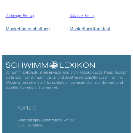
Vorheriger Beitrag
Nächster Beitrag
Muskelfaserschaltung
Muskelfunktionstest
Schwimmlexikon.de ist ein privates, non-profit-Projekt, das Dr. Klaus Rudolph
als langjähriger Schwimmtrainer und Sportwissenschaftler zusammen mit
Weggefährten bereitstellt. Es richtet sich vorwiegend an Sportlerinnen und
Sportler, Trainer und Trainerinnen.
Kontakt
klaus.rudolph@schwimmlexikon.de
0381 36768890