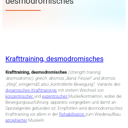
desmodromisches
Krafttraining, desmodromisches
Krafttraining, desmodromisches
(strength training,
desmodromic), griech. desmos „Band, Fessel“ und dromos
„Weg“, sinngemäß also „kontrollierte Bewegung“;
Variante des
dynamischen Krafttrainings
mit stetem Wechsel von
konzentrischer
und
exzentrischer
Muskelkontraktion, wobei die
Bewegungsausführung apparativ vorgegeben und damit an
Spezialgeräte gebunden ist. Empfohlen wird desmodromisches
Krafttraining vor allem in der
Rehabilitation
zum Wiederaufbau
atrophierter
Muskeln.