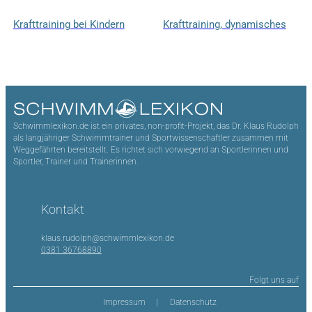
Krafttraining bei Kindern
Krafttraining, dynamisches
Schwimmlexikon.de ist ein privates, non-profit-Projekt, das Dr. Klaus Rudolph
als langjähriger Schwimmtrainer und Sportwissenschaftler zusammen mit
Weggefährten bereitstellt. Es richtet sich vorwiegend an Sportlerinnen und
Sportler, Trainer und Trainerinnen.
Kontakt
klaus.rudolph@schwimmlexikon.de
0381 36768890
Folgt uns auf
Impressum
Datenschutz