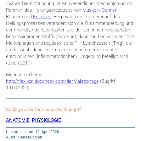
Exkurs:
Die Entzündung ist ein wesentlicher Mechanismus im
Rahmen des Heilungsprozesses von
Muskeln
,
Sehnen
,
Bändern und
Knochen
. Bei physiologischem Verlauf des
Heilungsprozesses verändert sich die Zusammensetzung und
der Phänotyp der Leukozyten und der von ihnen freigesetzten
lymphokinartigen Stoffe (Zytokine), dabei sind es vor allem M2-
Makrophagen und regulatorische T – Lymphozyten (Treg), die
an der Ausbildung einer regenerationsfördernden anti-
entzündlichen (inflammatorischen) Umgebung beteiligt sind
(Bloch 2019).
Mehr zum Thema:
http://flexikon.doccheck.com/de/Makrophage
(Zugriff
19.04.2020)
Schlagwörter für diesen Suchbegriff:
ANATOMIE
,
PHYSIOLOGIE
Überarbeitet am: 19. April 2020
Autor: Klaus Rudolph