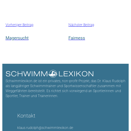
Vorheriger Beitrag
Nächster Beitrag
Magersucht
Fairness
Schwimmlexikon.de ist ein privates, non-profit-Projekt, das Dr. Klaus Rudolph
als langjähriger Schwimmtrainer und Sportwissenschaftler zusammen mit
Weggefährten bereitstellt. Es richtet sich vorwiegend an Sportlerinnen und
Sportler, Trainer und Trainerinnen.
Kontakt
klaus.rudolph@schwimmlexikon.de