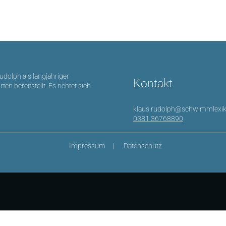
Rudolph als langjähriger
Kontakt
bereitstellt. Es richtet sich
klaus.rudolph@schwimmlexik
0381 36768890
Impressum
Datenschutz