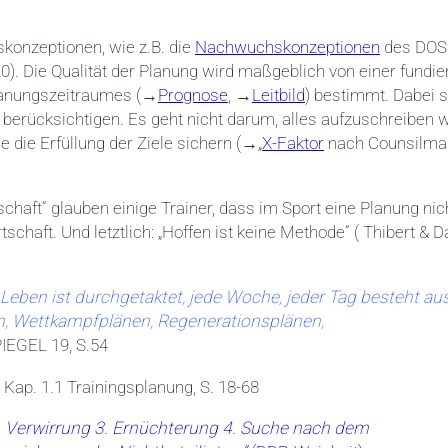
skonzeptionen, wie z.B. die
Nachwuchskonzeptionen
des DOS
. Die Qualität der Planung wird maßgeblich von einer fundie
lanungszeitraumes (→
Prognose
, →
Leitbild
) bestimmt. Dabei s
u berücksichtigen. Es geht nicht darum, alles aufzuschreiben 
 die Erfüllung der Ziele sichern (→„
X-Faktor
nach Counsilma
schaft“ glauben einige Trainer, dass im Sport eine Planung nic
tschaft. Und letztlich: „Hoffen ist keine Methode“ ( Thibert & D
Leben ist durchgetaktet, jede Woche, jeder Tag besteht au
n, Wettkampfplänen, Regenerationsplänen,
SPIEGEL 19, S.54
 Kap. 1.1 Trainingsplanung, S. 18-68
2. Verwirrung 3. Ernüchterung 4. Suche nach dem