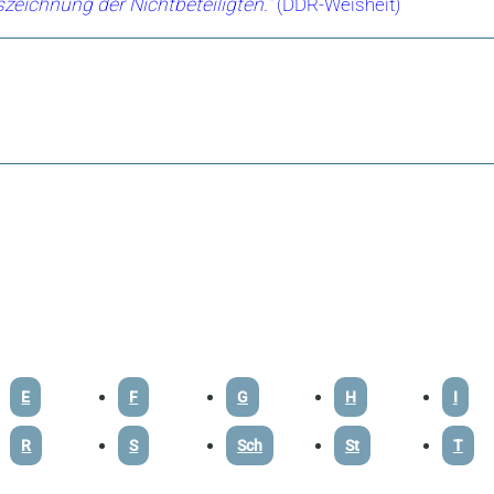
zeichnung der Nichtbeteiligten.“
(DDR-Weisheit)
E
F
G
H
I
R
S
Sch
St
T