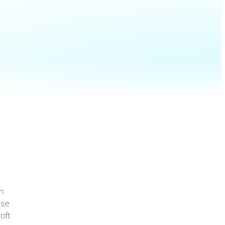
n
ase
oft