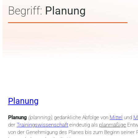
Begriff:
Planung
Planung
Planung
(planning),
gedankliche Abfolge von
Mittel
und
M
der
Trainingswissenschaft
eindeutig als
planmäßige
Entw
von der Genehmigung des Planes bis zum Beginn seiner R