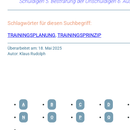
Schuldigen 5. Bestrafung der Unschuldigen 6. Aus
Schlagwörter für diesen Suchbegriff:
TRAININGSPLANUNG
,
TRAININGSPRINZIP
Überarbeitet am: 18. Mai 2025
Autor: Klaus Rudolph
A
B
C
D
N
O
P
Q