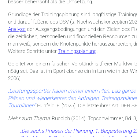
besser beherrscht als die Umsetzung.
Grundlage der Trainingsplanung sind langfristige Training
und darauf fußend des DSV (s. Nachwuchskonzeption 2020)
Analyse
der Ausgangsbedingungen und den Zielen des P
die zeitlichen, personellen und finanziellen Ressourcen z
man weiß, sondern die Knotenpunkte herauszuarbeiten, die
Weitere Schritte unter
Trainingsplanung
.
Geleitet von einem falschen Verständnis „freier Marktwirt
nötig sei. Das ist im Sport ebenso ein Irrtum wie in der Wir
2006).
„Leistungssportler haben immer einen Plan. Das ganze 
Plänen und wiederkehrenden Abfolgen: Trainingspläne
Tourplänen“
Hunfeld, F. (2025). Die letzte ihrer Art. DER 
Mehr zum Thema
: Rudolph (2014). Topschwimmer, Bd. 3,
„Die sechs Phasen der Planung: 1. Begeisterung 