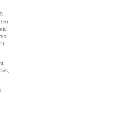
B
rten
ind
was
n).
ht
avis,
s