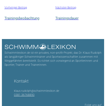
Vorheriger Beitrag
Nächster Beitrag
Trainingsbeobachtung
Trainingsdauer
Schwimmlexikon.de ist ein privates, non-profit-Projekt, das Dr. Klaus Rudolph
als langjähriger Schwimmtrainer und Sportwissenschaftler zusammen mit
Weggefährten bereitstellt. Es richtet sich vorwiegend an Sportlerinnen und
Sportler, Trainer und Trainerinnen.
Kontakt
klaus.rudolph@schwimmlexikon.de
0381 36768890
Folgt uns auf