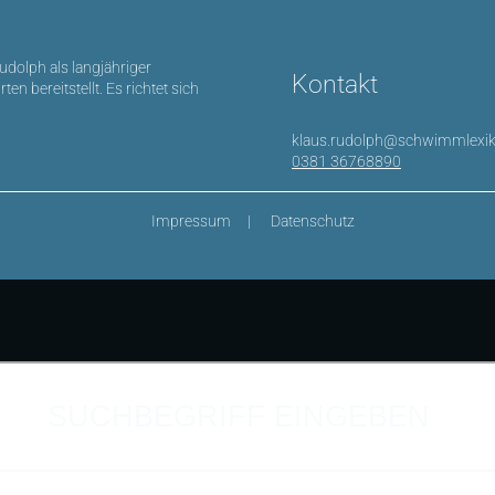
Rudolph als langjähriger
Kontakt
bereitstellt. Es richtet sich
klaus.rudolph@schwimmlexik
0381 36768890
Impressum
Datenschutz