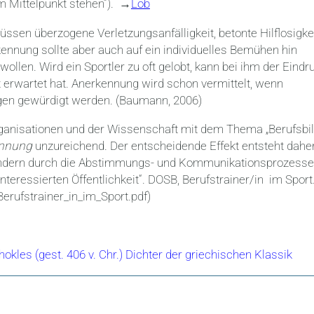
im Mittelpunkt stehen“). →
Lob
ssen überzogene Verletzungsanfälligkeit, betonte Hilflosigke
kennung sollte aber auch auf ein individuelles Bemühen hin
wollen. Wird ein Sportler zu oft gelobt, kann bei ihm der Eindr
t erwartet hat. Anerkennung wird schon vermittelt, wenn
gen gewürdigt werden. (Baumann, 2006)
rganisationen und der Wissenschaft mit dem Thema „Berufsbi
ennung
unzureichend. Der entscheidende Effekt entsteht dahe
 sondern durch die Abstimmungs- und Kommunikationsprozesse
teressierten Öffentlichkeit“. DOSB, Berufstrainer/in im Sport
_Berufstrainer_in_im_Sport.pdf)
okles (gest. 406 v. Chr.) Dichter der griechischen Klassik