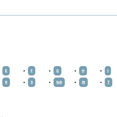
E
F
G
H
I
R
S
Sch
St
T