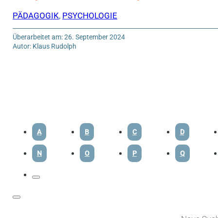
PÄDAGOGIK
,
PSYCHOLOGIE
Überarbeitet am: 26. September 2024
Autor: Klaus Rudolph
A
B
C
D
N
O
P
Q