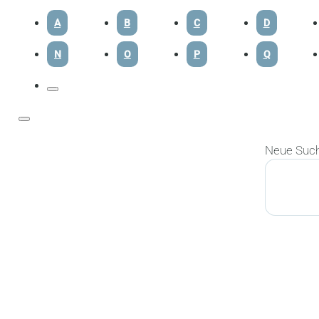
A
B
C
D
N
O
P
Q
Neue Suc
Suchen