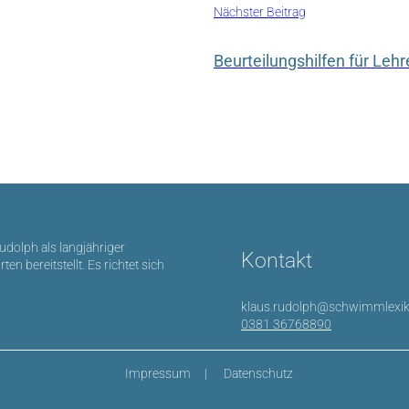
Nächster Beitrag
Beurteilungshilfen für Lehr
Rudolph als langjähriger
Kontakt
bereitstellt. Es richtet sich
klaus.rudolph@schwimmlexik
0381 36768890
Impressum
Datenschutz