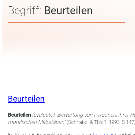
Begriff:
Beurteilen
Beurteilen
Beurteilen
(evaluate), „Bewertung von Personen, ihrer 
moralischen Maßstäben“
(Schnabel & Thieß, 1993, S.147
Im Sport z.B. Entwicklungsbeurteilung,
Leistung
sbeurteilu