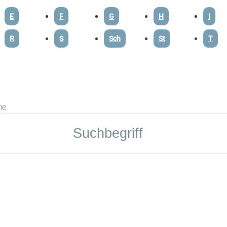
E
F
G
H
I
R
S
Sch
St
T
he