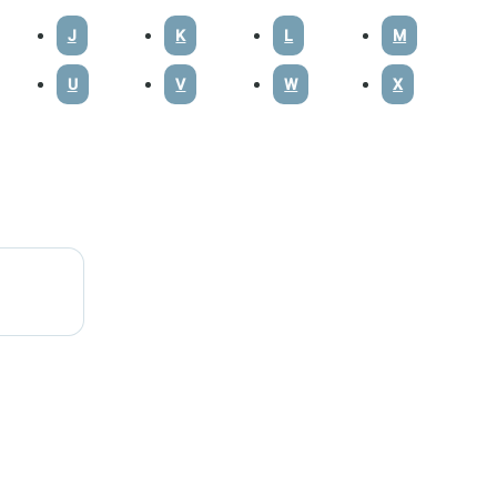
J
K
L
M
U
V
W
X