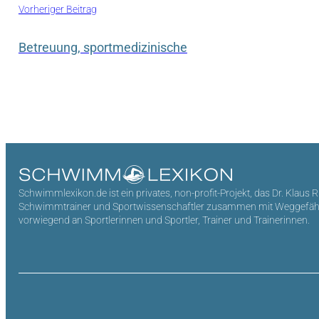
Vorheriger Beitrag
Betreuung, sportmedizinische
Schwimmlexikon.de ist ein privates, non-profit-Projekt, das Dr. Klaus 
Schwimmtrainer und Sportwissenschaftler zusammen mit Weggefährten 
vorwiegend an Sportlerinnen und Sportler, Trainer und Trainerinnen.