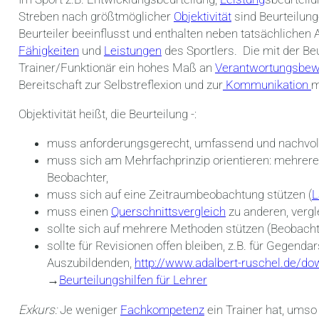
Streben nach größtmöglicher
Objektivität
sind Beurteilung
Beurteiler beeinflusst und enthalten neben tatsächlichen
Fähigkeiten
und
Leistungen
des Sportlers. Die mit der Be
Trainer/Funktionär ein hohes Maß an
Verantwortungsbew
Bereitschaft zur Selbstreflexion und zur
Kommunikation
m
Objektivität heißt, die Beurteilung -:
muss anforderungsgerecht, umfassend und nachvoll
muss sich am Mehrfachprinzip orientieren: mehrer
Beobachter,
muss sich auf eine Zeitraumbeobachtung stützen (
L
muss einen
Querschnittsvergleich
zu anderen, vergl
sollte sich auf mehrere Methoden stützen (Beobacht
sollte für Revisionen offen bleiben, z.B. für Gegendar
Auszubildenden,
http://www.adalbert-ruschel.de/d
→
Beurteilungshilfen für Lehrer
Exkurs:
Je weniger
Fachkompetenz
ein Trainer hat, umso 