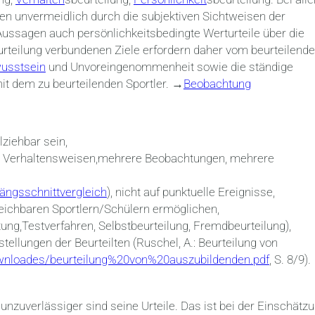
en unvermeidlich durch die subjektiven Sichtweisen der
 Aussagen auch persönlichkeitsbedingte Werturteile über die
urteilung verbundenen Ziele erfordern daher vom beurteilend
usstsein
und Unvoreingenommenheit sowie die ständige
it dem zu beurteilenden Sportler. →
Beobachtung
ziehbar sein,
e Verhaltensweisen,mehrere Beobachtungen, mehrere
ängsschnittvergleich
), nicht auf punktuelle Ereignisse,
eichbaren Sportlern/Schülern ermöglichen,
ung,Testverfahren, Selbstbeurteilung, Fremdbeurteilung),
stellungen der Beurteilten (Ruschel, A.: Beurteilung von
ownloades/beurteilung%20von%20auszubildenden.pdf
, S. 8/9).
unzuverlässiger sind seine Urteile. Das ist bei der Einschätz