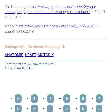
Zur Dehnung:
https://www.yogabasics.de/12383/8-yoga-
uebungen-gegen-verkuerzte-hamstrings-muskulatur/
– Zugriff
21.06.2019
Video:
https://www.youtube.com/watch?v=5_urZWGGe3I
–
Zugriff 21.06.2019
Schlagwörter für diesen Suchbegriff:
ANATOMIE
,
KRAFT
,
MOTORIK
Überarbeitet am: 28. November 2020
Autor: Klaus Rudolph
A
B
C
D
E
F
G
H
I
J
K
L