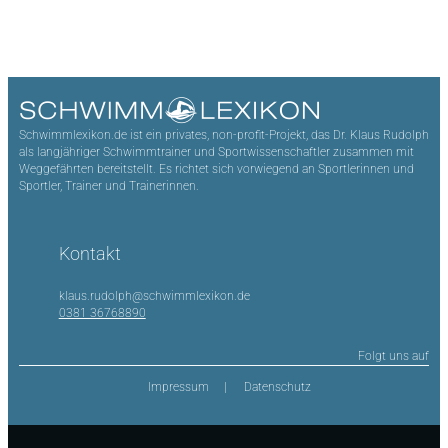
Schwimmlexikon.de ist ein privates, non-profit-Projekt, das Dr. Klaus Rudolph
als langjähriger Schwimmtrainer und Sportwissenschaftler zusammen mit
Weggefährten bereitstellt. Es richtet sich vorwiegend an Sportlerinnen und
Sportler, Trainer und Trainerinnen.
Kontakt
klaus.rudolph@schwimmlexikon.de
0381 36768890
Folgt uns auf
Impressum
Datenschutz