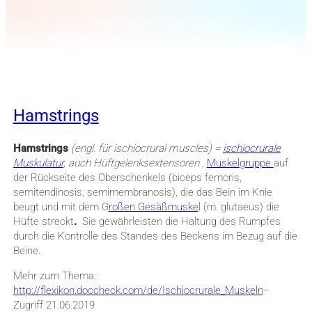
Hamstrings
Hamstrings
(engl. für ischiocrural muscles) =
ischiocrurale
Muskulatur
, auch Hüftgelenksextensoren
,
Muskelgruppe
auf
der Rückseite des Oberschenkels (biceps femoris,
semitendinosis, semimembranosis), die das Bein im Knie
beugt und mit dem G
roßen Gesäßmuske
l (m. glutaeus) die
Hüfte streckt
.
Sie gewährleisten die Haltung des Rumpfes
durch die Kontrolle des Standes des Beckens im Bezug auf die
Beine.
Mehr zum Thema:
http://flexikon.doccheck.com/de/Ischiocrurale_Muskeln
–
Zugriff 21.06.2019