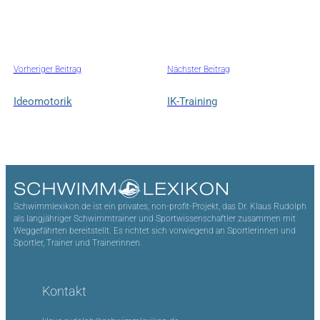
Vorheriger Beitrag
Nächster Beitrag
Ideomotorik
IK-Training
Schwimmlexikon.de ist ein privates, non-profit-Projekt, das Dr. Klaus Rudolph
als langjähriger Schwimmtrainer und Sportwissenschaftler zusammen mit
Weggefährten bereitstellt. Es richtet sich vorwiegend an Sportlerinnen und
Sportler, Trainer und Trainerinnen.
Kontakt