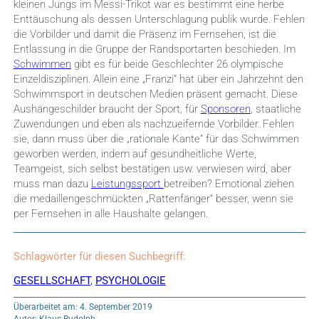
kleinen Jungs im Messi-Trikot war es bestimmt eine herbe
Enttäuschung als dessen Unterschlagung publik wurde. Fehlen
die Vorbilder und damit die Präsenz im Fernsehen, ist die
Entlassung in die Gruppe der Randsportarten beschieden. Im
Schwimmen
gibt es für beide Geschlechter 26 olympische
Einzeldisziplinen. Allein eine „Franzi“ hat über ein Jahrzehnt den
Schwimmsport in deutschen Medien präsent gemacht. Diese
Aushängeschilder braucht der Sport, für
Sponsoren
, staatliche
Zuwendungen und eben als nachzueifernde Vorbilder. Fehlen
sie, dann muss über die „rationale Kante“ für das Schwimmen
geworben werden, indem auf gesundheitliche Werte,
Teamgeist, sich selbst bestätigen usw. verwiesen wird, aber
muss man dazu
Leistungssport
betreiben? Emotional ziehen
die medaillengeschmückten „Rattenfänger“ besser, wenn sie
per Fernsehen in alle Haushalte gelangen.
Schlagwörter für diesen Suchbegriff:
GESELLSCHAFT
,
PSYCHOLOGIE
Überarbeitet am: 4. September 2019