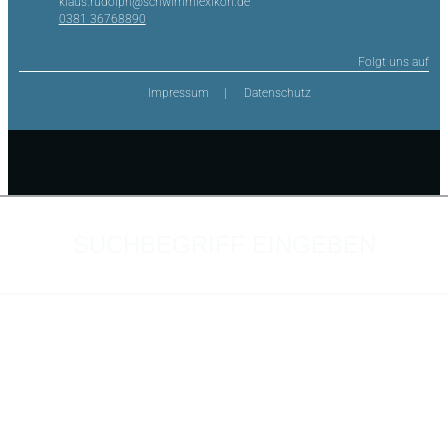
klaus.rudolph@schwimmlexikon.de
0381 36768890
Folgt uns auf
Impressum
Datenschutz