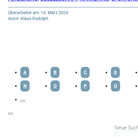
Überarbeitet am: 14. März 2026
Autor: Klaus Rudolph
A
B
C
D
N
O
P
Q
Neue Suc
Suchen