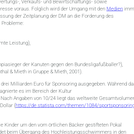
rwertungs-, Verkaufs- und Bewirtschaftungs- sowie
teresse voraus. Folglich wird der Umgang mit den
Medien
imm
assung der Zeitplanung der DM an die Forderung des
r Probleme:
mmte Leistung),
mpiasieger der Kanuten gegen den Bundesligafußballer?),
al & Mieth in Gruppe & Mieth, 2001).
drei Milliarden Euro für Sponsoring ausgegeben. Während d
agnierte es im Bereich der Kultur
. Nach Angaben von 10/24 liegt das weltweite Gesamtvolume
Dollar (
https://de.statista.com/themen/1084/sportsponsorin
e Kinder um den vom örtlichen Bäcker gestifteten Pokal
ndet beim Übergang des Hochleistungsschwimmers in den