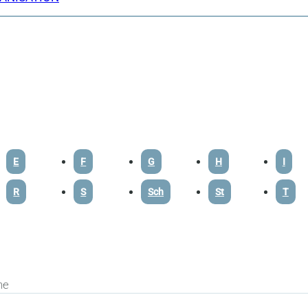
E
F
G
H
I
R
S
Sch
St
T
he