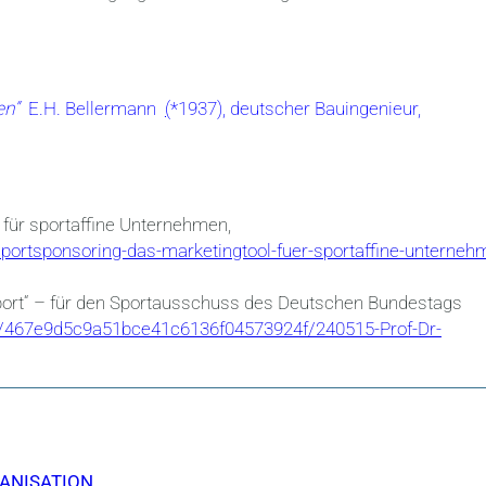
den“
E.H. Bellermann
(
*1937), deutscher Bauingenieur,
 für sportaffine Unternehmen,
portsponsoring-das-marketingtool-fuer-sportaffine-unterneh
Sport“ – für den Sportausschuss des Deutschen Bundestags
0/467e9d5c9a51bce41c6136f04573924f/240515-Prof-Dr-
ANISATION