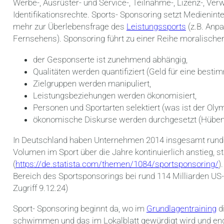
Werbe-, Ausrüster- und Service-, Teilnahme-, Lizenz-, Ve
Identifikationsrechte. Sports- Sponsoring setzt Medienin
mehr zur Überlebensfrage des
Leistungssports
(z.B. Anp
Fernsehens). Sponsoring führt zu einer Reihe moralische
der Gesponserte ist zunehmend abhängig,
Qualitäten werden quantifiziert (Geld für eine besti
Zielgruppen werden manipuliert,
Leistungsbeziehungen werden ökonomisiert,
Personen und Sportarten selektiert (was ist der Oly
ökonomische Diskurse werden durchgesetzt (Hübenth
In Deutschland haben Unternehmen 2014 insgesamt rund 
Volumen im Sport über die Jahre kontinuierlich anstieg, st
(
https://de.statista.com/themen/1084/sportsponsoring/
)
Bereich des Sportsponsorings bei rund 114 Milliarden US-
Zugriff 9.12.24)
Sport- Sponsoring beginnt da, wo im
Grundlagentraining
di
schwimmen und das im Lokalblatt gewürdigt wird und e