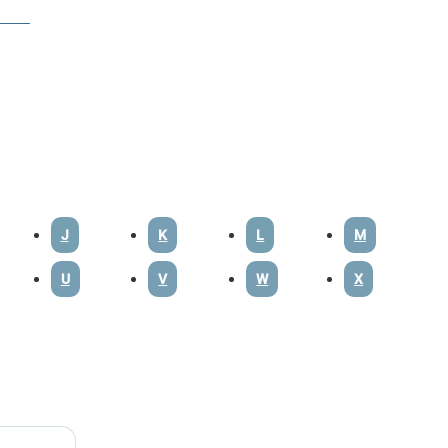
J
K
L
M
U
V
W
X