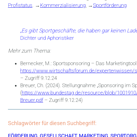
Profistatus
. →
Kommerzialisierung
, →
Sportförderung
„Es gibt Sportgeschäfte, die haben gar keinen La
Dichter und Aphoristiker
Mehr zum Thema:
Bernecker, M.: Sportsponsoring – Das Marketingtool
https://www.wirtschaftsforum.de/expertenwissen/s
– Zugriff 9.12.24
Breuer, Ch. (2024). Stellungnahme „Sponsoring im 
(
https://www.bundestag.de/resource/blob/100191
Breuer.pdf
– Zugriff 9.12.24)
Schlagwörter für diesen Suchbegriff:
FÖRDERUNG
,
GESELLSCHAFT
,
MARKETING
,
SPORTORG