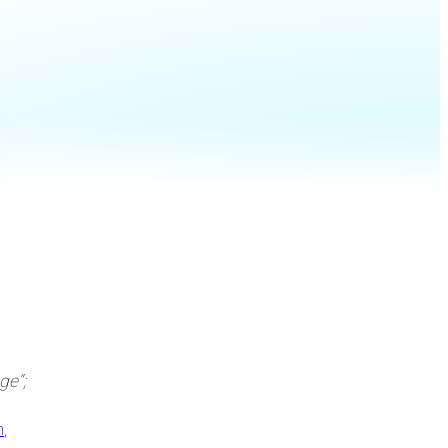
ge“;
n
,