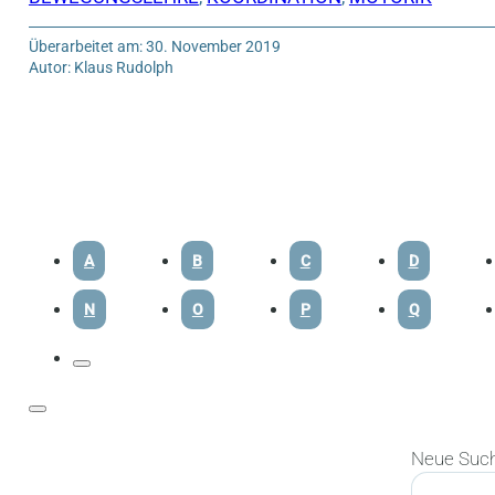
Überarbeitet am: 30. November 2019
Autor: Klaus Rudolph
A
B
C
D
N
O
P
Q
Neue Suc
Suchen