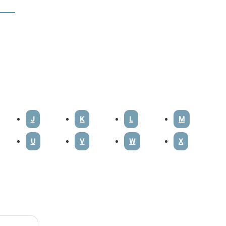
J
K
L
M
U
V
W
X