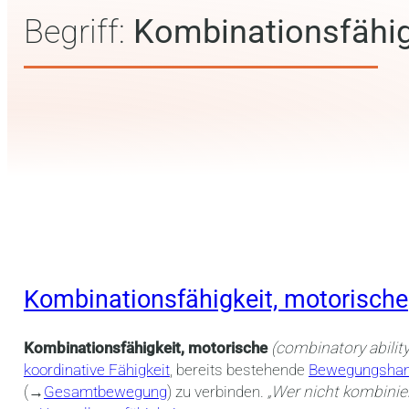
Begriff:
Kombinationsfähig
Kombinationsfähigkeit, motorische
Kombinationsfähigkeit, motorische
(combinatory ability
koordinative Fähigkeit
, bereits bestehende
Bewegungsha
(→
Gesamtbewegung
) zu verbinden.
„Wer nicht kombiniert