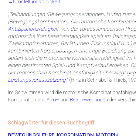
→
Umstellungsfähigkeit
„Teilhandlungen (Bewegungsoperationen) laufen zumeis
(Bewegungskombination). Die motorische Kombination
Antizipationsfähigkeit
, von der vorausschauenden Pro
motorische Kombinationsfähigkeit spielt im Trainingspr
Zweikampfsportarten, Gerätturnen, Eiskunstlauf u. a.) e
kombinierten Körperübungen eine enge Beziehung zur
äußert sich die motorische Kombinationsfähigkeit im f
einen bestimmten Spiel- und Kampfverlauf ergeben. D
der motorischen Kombinationsfähigkeit überwiegt gege
Leistungsvoraussetzung
.“
(Hinz in Schnabel & Thieß, 199
Im Schwimmen wird die motorische Kombinationsfähigkei
Kombination von
Arm
– und
Beinbewegungen
der versch
Schlagwörter für diesen Suchbegriff:
BEWEGUNGSLEHRE
,
KOORDINATION
,
MOTORIK