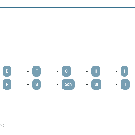
E
F
G
H
I
R
S
Sch
St
T
he