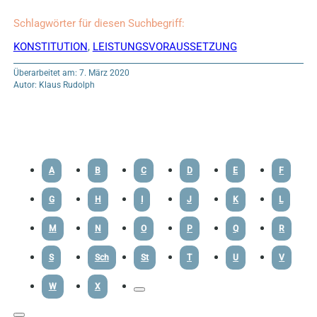
Schlagwörter für diesen Suchbegriff:
KONSTITUTION
,
LEISTUNGSVORAUSSETZUNG
Überarbeitet am: 7. März 2020
Autor: Klaus Rudolph
A
B
C
D
E
F
G
H
I
J
K
L
M
N
O
P
Q
R
S
Sch
St
T
U
V
W
X