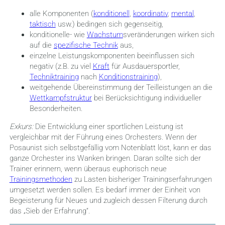
alle Komponenten (
konditionell
,
koordinativ
,
mental
,
taktisch
usw.) bedingen sich gegenseitig,
konditionelle- wie
Wachstum
sveränderungen wirken sich
auf die
spezifische Technik
aus,
einzelne Leistungskomponenten beeinflussen sich
negativ (z.B. zu viel
Kraft
für Ausdauersportler,
Techniktraining
nach
Konditionstraining
),
weitgehende Übereinstimmung der Teilleistungen an die
Wettkampfstruktur
bei Berücksichtigung individueller
Besonderheiten.
Exkurs:
Die Entwicklung einer sportlichen Leistung ist
vergleichbar mit der Führung eines Orchesters. Wenn der
Posaunist sich selbstgefällig vom Notenblatt löst, kann er das
ganze Orchester ins Wanken bringen. Daran sollte sich der
Trainer erinnern, wenn überaus euphorisch neue
Trainingsmethoden
zu Lasten bisheriger Trainingserfahrungen
umgesetzt werden sollen. Es bedarf immer der Einheit von
Begeisterung für Neues und zugleich dessen Filterung durch
das „Sieb der Erfahrung“.