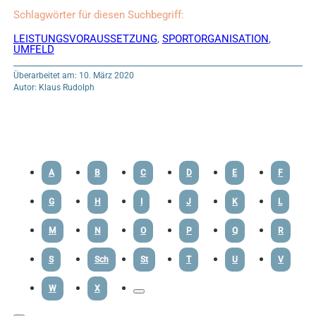
Schlagwörter für diesen Suchbegriff:
LEISTUNGSVORAUSSETZUNG
,
SPORTORGANISATION
,
UMFELD
Überarbeitet am: 10. März 2020
Autor: Klaus Rudolph
A
B
C
D
E
F
G
H
I
J
K
L
M
N
O
P
Q
R
S
Sch
St
T
U
V
W
X