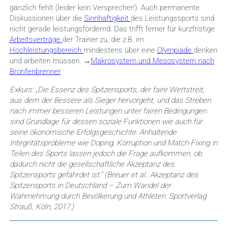
gänzlich fehlt (leider kein Versprecher!). Auch permanente
Diskussionen über die
Sinnhaftigkeit
des Leistungssports sind
nicht gerade leistungsfördernd. Das trifft ferner für kurzfristige
Arbeitsverträge
der Trainer zu, die z.B. im
Hochleistungsbereich
mindestens über eine
Olympiade
denken
und arbeiten müssen. →
Makrosystem
und Mesosystem nach
Bronfenbrenner
Exkurs: „Die Essenz des Spitzensports, der faire Wettstreit,
aus dem der Bessere als Sieger hervorgeht, und das Streben
nach immer besseren Leistungen unter fairen Bedingungen
sind Grundlage für dessen soziale Funktionen wie auch für
seine ökonomische Erfolgsgeschichte. Anhaltende
Integritätsprobleme wie Doping, Korruption und Match-Fixing in
Teilen des Sports lassen jedoch die Frage aufkommen, ob
dadurch nicht die gesellschaftliche Akzeptanz des
Spitzensports gefährdet ist.“ (Breuer et al.: Akzeptanz des
Spitzensports in Deutschland – Zum Wandel der
Wahrnehmung durch Bevölkerung und Athleten. Sportverlag
Strauß, Köln, 2017.)