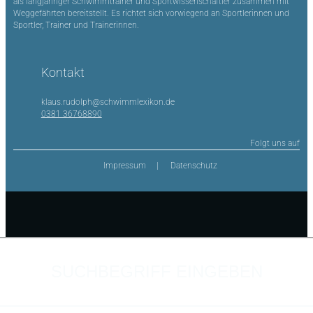
als langjähriger Schwimmtrainer und Sportwissenschaftler zusammen mit
Weggefährten bereitstellt. Es richtet sich vorwiegend an Sportlerinnen und
Sportler, Trainer und Trainerinnen.
Kontakt
klaus.rudolph@schwimmlexikon.de
0381 36768890
Folgt uns auf
Impressum
Datenschutz