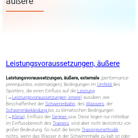
äußere
Leistungsvoraussetzungen, äußere
Leistungsvoraussetzungen, äußere, externale
(performance
prerequisites, externalogen),
Bedingungen im
Umfeld
des
Sportlers, die einen Einfluss auf die
Leistung
(→
Leistungsvoraussetzungen, innere
) ausüben, wie
Beschaffenheit der
Schwimmbahn
, des
Wassers
, der
Schwimmbekleidung
bis zu klimatischen Bedingungen
(→
Klima
), Einfluss der
Gegner
usw. Diese liegen nur mittelbar
im Einflussbereich des
Trainers
, sind aber nicht destotrotz von
großer Bedeutung. So nutzt die beste
Trainingsmethodik
nichts, wenn das Wasser in der Schwimmhalle zu kalt ist oder