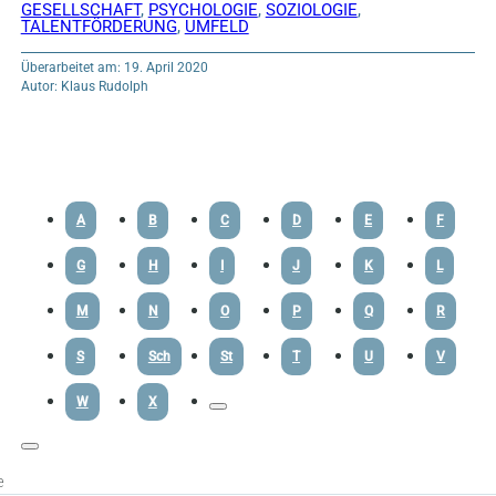
GESELLSCHAFT
,
PSYCHOLOGIE
,
SOZIOLOGIE
,
TALENTFÖRDERUNG
,
UMFELD
Überarbeitet am: 19. April 2020
Autor: Klaus Rudolph
A
B
C
D
E
F
G
H
I
J
K
L
M
N
O
P
Q
R
S
Sch
St
T
U
V
W
X
e