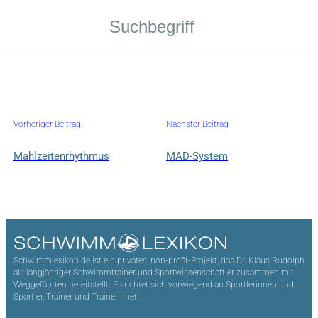
Vorheriger Beitrag
Nächster Beitrag
Mahlzeitenrhythmus
MAD-System
Schwimmlexikon.de ist ein privates, non-profit-Projekt, das Dr. Klaus Rudolph
als langjähriger Schwimmtrainer und Sportwissenschaftler zusammen mit
Weggefährten bereitstellt. Es richtet sich vorwiegend an Sportlerinnen und
Sportler, Trainer und Trainerinnen.