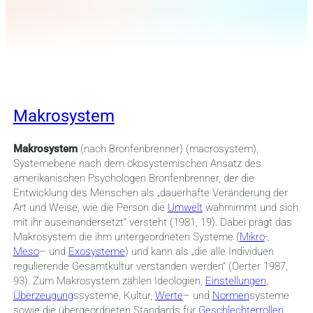
Makrosystem
Makrosystem
(nach Bronfenbrenner) (macrosystem),
Systemebene nach dem ökosystemischen Ansatz des
amerikanischen Psychologen Bronfenbrenner, der die
Entwicklung des Menschen als „dauerhafte Veränderung der
Art und Weise, wie die Person die
Umwelt
wahrnimmt und sich
mit ihr auseinandersetzt“ versteht (1981, 19). Dabei prägt das
Makrosystem die ihm untergeordneten Systeme (
Mikro
-,
Meso
– und
Exosysteme
) und kann als „die alle Individuen
regulierende Gesamtkultur verstanden werden“ (Oerter 1987,
93). Zum Makrosystem zählen Ideologien,
Einstellungen
,
Überzeugung
ssysteme, Kultur,
Werte
– und
Normen
systeme
sowie die übergeordneten Standards für
Geschlechterrollen
.