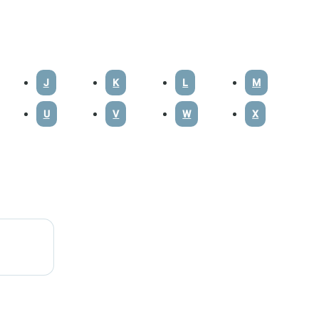
J
K
L
M
U
V
W
X