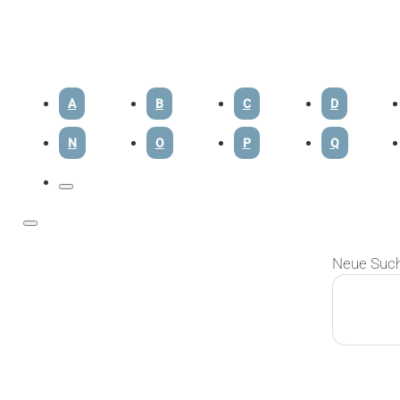
A
B
C
D
N
O
P
Q
Neue Suc
Suchen