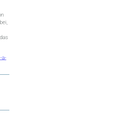
on
bei,
 das
-a-