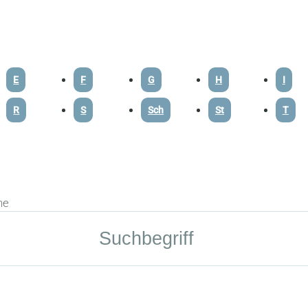
E
F
G
H
I
R
S
Sch
St
T
he