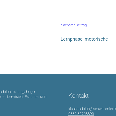
Nächster Beitrag
Lernphase, motorische
Rudolph als langjähriger
Kontakt
bereitstellt. Es richtet sich
klaus.rudolph@schwimmlexik
0381 36768890