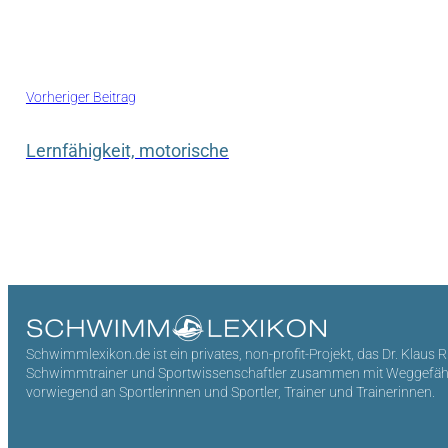
Vorheriger Beitrag
Lernfähigkeit, motorische
Schwimmlexikon.de ist ein privates, non-profit-Projekt, das Dr. Klaus 
Schwimmtrainer und Sportwissenschaftler zusammen mit Weggefährten 
vorwiegend an Sportlerinnen und Sportler, Trainer und Trainerinnen.