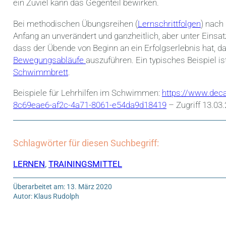
ein Zuviel kann das Gegenteil bewirken.
Bei methodischen Übungsreihen (
Lernschrittfolgen
) nach
Anfang an unverändert und ganzheitlich, aber unter Einsatz
dass der Übende von Beginn an ein Erfolgserlebnis hat, da
Bewegungsabläufe
auszuführen. Ein typisches Beispiel 
Schwimmbrett
.
Beispiele für Lehrhilfen im Schwimmen:
https://www.deca
8c69eae6-af2c-4a71-8061-e54da9d18419
– Zugriff 13.03
Schlagwörter für diesen Suchbegriff:
LERNEN
,
TRAININGSMITTEL
Überarbeitet am: 13. März 2020
Autor: Klaus Rudolph