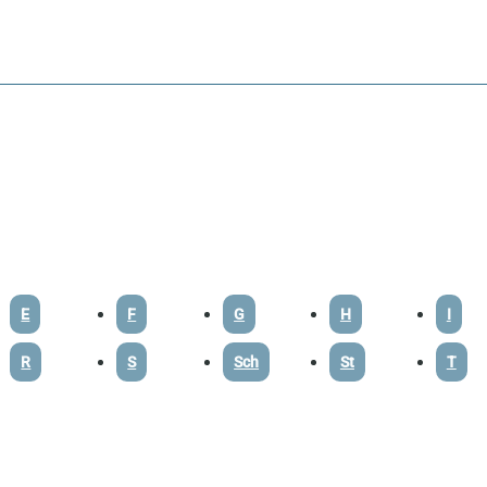
E
F
G
H
I
R
S
Sch
St
T