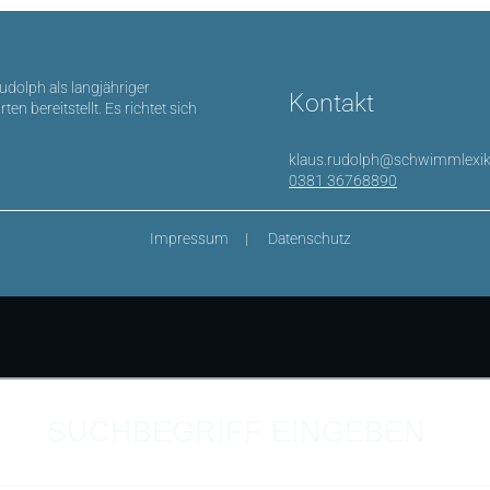
Rudolph als langjähriger
Kontakt
bereitstellt. Es richtet sich
klaus.rudolph@schwimmlexik
0381 36768890
Impressum
Datenschutz