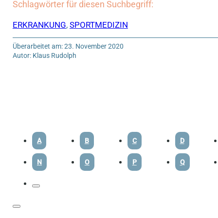
Schlagwörter für diesen Suchbegriff:
ERKRANKUNG
,
SPORTMEDIZIN
Überarbeitet am: 23. November 2020
Autor: Klaus Rudolph
A
B
C
D
N
O
P
Q