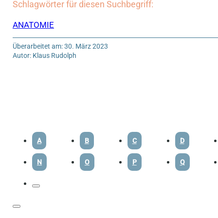
Schlagwörter für diesen Suchbegriff:
ANATOMIE
Überarbeitet am: 30. März 2023
Autor: Klaus Rudolph
A
B
C
D
N
O
P
Q