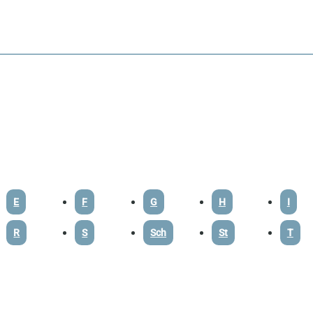
E
F
G
H
I
R
S
Sch
St
T