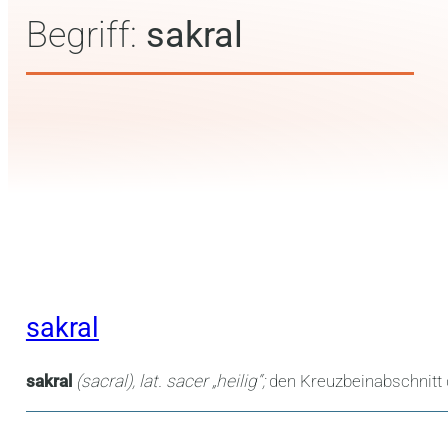
Begriff:
sakral
sakral
sakral
(sacral), lat. sacer „heilig“;
den Kreuzbeinabschnitt