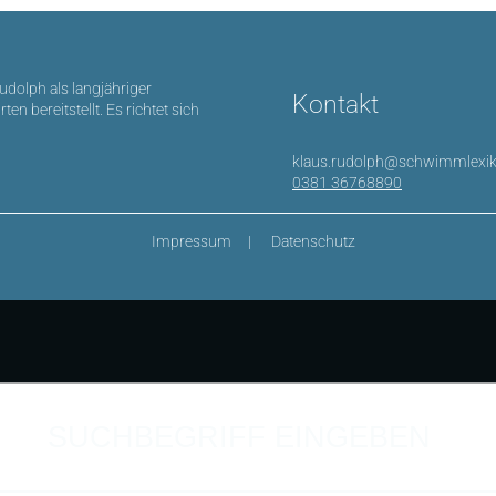
Rudolph als langjähriger
Kontakt
bereitstellt. Es richtet sich
klaus.rudolph@schwimmlexik
0381 36768890
Impressum
Datenschutz