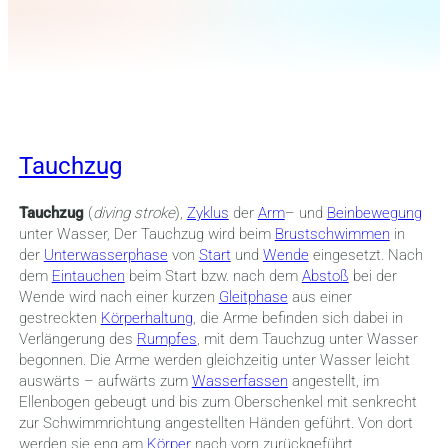
Tauchzug
Tauchzug
(
diving stroke
),
Zyklus
der
Arm
– und
Beinbewegung
unter Wasser, Der Tauchzug wird beim
Brustschwimmen
in
der
Unterwasserphase
von
Start
und
Wende
eingesetzt. Nach
dem
Eintauchen
beim Start bzw. nach dem
Abstoß
bei der
Wende wird nach einer kurzen
Gleitphase
aus einer
gestreckten
Körperhaltung
, die Arme befinden sich dabei in
Verlängerung des
Rumpfes
, mit dem Tauchzug unter Wasser
begonnen. Die Arme werden gleichzeitig unter Wasser leicht
auswärts – aufwärts zum
Wasserfassen
angestellt, im
Ellenbogen gebeugt und bis zum Oberschenkel mit senkrecht
zur Schwimmrichtung angestellten Händen geführt. Von dort
werden sie eng am
Körper
nach vorn zurückgeführt.