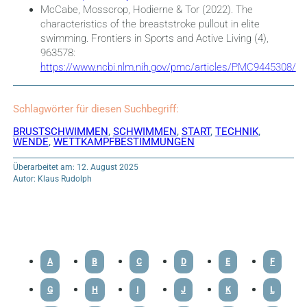
McCabe, Mosscrop, Hodierne & Tor (2022). The
characteristics of the breaststroke pullout in elite
swimming. Frontiers in Sports and Active Living (4),
963578:
https://www.ncbi.nlm.nih.gov/pmc/articles/PMC9445308/
Schlagwörter für diesen Suchbegriff:
BRUSTSCHWIMMEN
,
SCHWIMMEN
,
START
,
TECHNIK
,
WENDE
,
WETTKAMPFBESTIMMUNGEN
Überarbeitet am: 12. August 2025
Autor: Klaus Rudolph
A
B
C
D
E
F
G
H
I
J
K
L