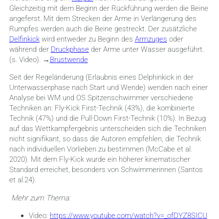
Gleichzeitig mit dem Beginn der Rückführung werden die Beine
angeferst. Mit dem Strecken der Arme in Verlängerung des
Rumpfes werden auch die Beine gestreckt. Der zusätzliche
Delfinkick
wird entweder zu Beginn des
Armzuges
oder
während der
Druckphase
der Arme unter Wasser ausgeführt.
(s. Video). →
Brustwende
Seit der Regeländerung (Erlaubnis eines Delphinkick in der
Unterwasserphase nach Start und Wende) wenden nach einer
Analyse bei WM und OS Spitzenschwimmer verschiedene
Techniken an: Fly-Kick First-Technik (43%), die kombinierte
Technik (47%) und die Pull-Down First-Technik (10%). In Bezug
auf das Wettkampfergebnis unterscheiden sich die Techniken
nicht signifikant, so dass die Autoren empfehlen, die Technik
nach individuellen Vorlieben zu bestimmen (McCabe et al.
2020). Mit dem Fly-Kick wurde ein höherer kinematischer
Standard erreichet, besonders von Schwimmerinnen (Santos
et al.24).
Mehr zum Thema:
Video:
https://www.youtube.com/watch?v=_ofDYZ8SICU