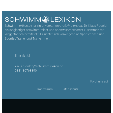
Schwimmlexikon.de ist ein privates, non-profit-Projekt, das Dr. Klaus Rudolph
als langjähriger Schwimmtrainer und Sportwissenschaftler zusammen mit
Weggefährten bereitstellt. Es richtet sich vorwiegend an Sportlerinnen und
Sportler, Trainer und Trainerinnen.
Kontakt
klaus.rudolph@schwimmlexikon.de
0381 36768890
Folgt uns auf
Impressum
Datenschutz