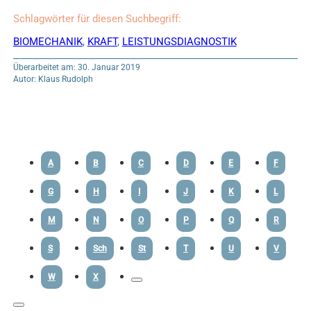
Schlagwörter für diesen Suchbegriff:
BIOMECHANIK
,
KRAFT
,
LEISTUNGSDIAGNOSTIK
Überarbeitet am: 30. Januar 2019
Autor: Klaus Rudolph
A
B
C
D
E
F
G
H
I
J
K
L
M
N
O
P
Q
R
S
Sch
St
T
U
V
W
X