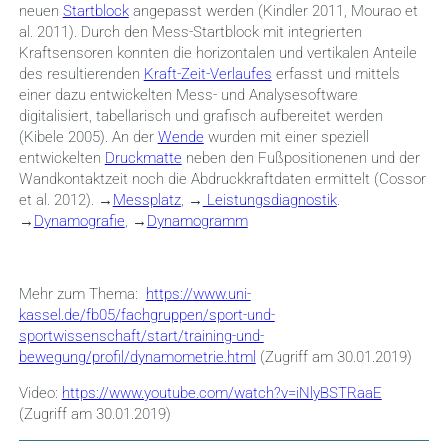
neuen
Startblock
angepasst werden (Kindler 2011, Mourao et
al. 2011). Durch den
Mess-Startblock mit integrierten
Kraftsensoren konnten die horizontalen und vertikalen Anteile
des resultierenden
Kraft-Zeit-Verlaufes
erfasst und mittels
einer dazu entwickelten Mess- und Analysesoftware
digitalisiert, tabellarisch und grafisch aufbereitet werden
(
Kibele 2005). An der
Wende
wurden mit einer speziell
entwickelten
Druckmatte
neben den Fußpositionenen und der
Wandkontaktzeit noch die Abdruckkraftdaten ermittelt (Cossor
et al. 2012). →
Messplatz
, →
Leistungsdiagnostik
.
→
Dynamografie
, →
Dynamogramm
Mehr zum Thema:
https://www.uni-
kassel.de/fb05/fachgruppen/sport-und-
sportwissenschaft/start/training-und-
bewegung/profil/dynamometrie.html
(Zugriff am 30.01.2019)
Video:
https://www.youtube.com/watch?v=iNlyBSTRaaE
(Zugriff am 30.01.2019)