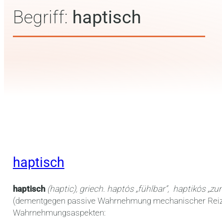
Begriff:
haptisch
haptisch
haptisch
(haptic),
griech. haptόs „fühlbar“, haptikόs „z
(dementgegen passive Wahrnehmung mechanischer Rei
Wahrnehmungsaspekten: