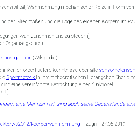
ensensibilität, Wahrnehmung mechanischer Reize in Form von
tellung der Gliedmaßen und die Lage des eigenen Körpers im R
bewegungen wahrzunehmen und zu steuern),
r Organtätigkeiten)
rmoregulation
(Wikipedia).
iken erfordert tiefere Kenntnisse über alle
sensomotorisc
die
Sportmotorik
in ihrem theoretischen Herangehen über ein
“ sind eine vereinfachte Betrachtung eines funktionell
01).
ndern eine Mehrzahl ist, sind auch seine Gegenstände ein
projekte/ws2012/koerperwahrnehmung
– Zugriff 27.06.2019