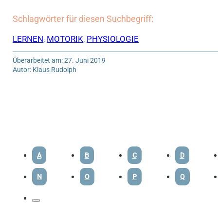
Schlagwörter für diesen Suchbegriff:
LERNEN
,
MOTORIK
,
PHYSIOLOGIE
Überarbeitet am: 27. Juni 2019
Autor: Klaus Rudolph
A
B
C
D
N
O
P
Q