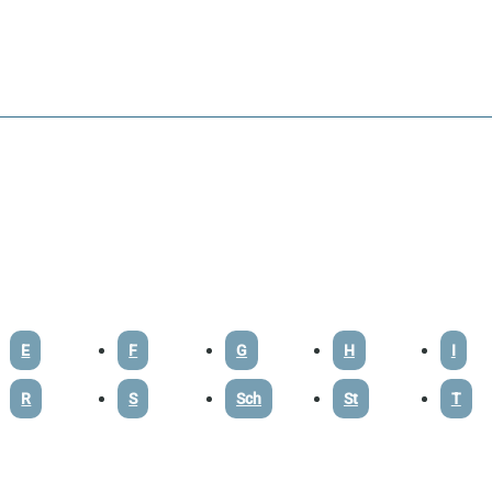
E
F
G
H
I
R
S
Sch
St
T