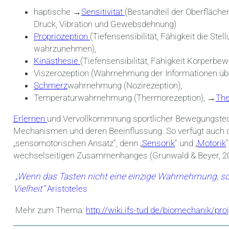
haptische →
Sensitivität
(Bestandteil der Oberfläch
Druck, Vibration und Gewebsdehnung)
Propriozeption
(Tiefensensibilität, Fähigkeit die S
wahrzunehmen),
Kinästhesie
(Tiefensensibilität, Fähigkeit Körper
Viszerozeption (Wahrnehmung der Informationen übe
Schmerz
wahrnehmung (Nozirezeption),
Temperaturwahrnehmung (Thermorezeption), →
The
Erlernen
und Vervollkommnung sportlicher Bewegungstechn
Mechanismen und deren Beeinflussung. So verfügt auch 
„sensomotorischen Ansatz“, denn „
Sensorik
“ und „
Motorik
wechselseitigen Zusammenhanges (Grunwald & Beyer, 20
„Wenn das Tasten nicht eine einzige Wahrnehmung, so
Vielheit“
Aristoteles
Mehr zum Thema:
http://wiki.ifs-tud.de/biomechanik/