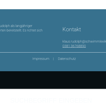
Rudolph als langjähriger
Kontakt
bereitstellt. Es richtet sich
klaus.rudolph@schwimmlexik
0381 36768890
Impressum
Datenschutz