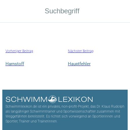
Vorheriger Beitrag
Nächster Beitrag
Harnstoff
Hauptfehler
Schwimmlexikon.de ist ein privates, non-profit-Projekt, das Dr. Klaus Rudolph
als langjähriger Schwimmtrainer und Sportwissenschaftler zusammen mit
Weggefährten bereitstellt. Es richtet sich vorwiegend an Sportlerinnen und
Sportler, Trainer und Trainerinnen.