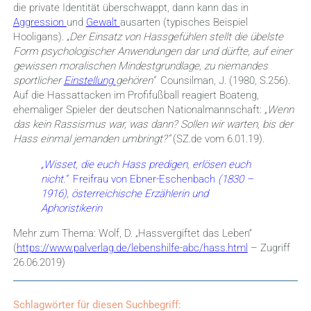
die private Identität überschwappt, dann kann das in
Aggression
und
Gewalt
ausarten (typisches Beispiel
Hooligans). „
Der Einsatz von Hassgefühlen stellt die übelste
Form psychologischer Anwendungen dar und dürfte, auf einer
gewissen moralischen Mindestgrundlage, zu niemandes
sportlicher
Einstellung
gehören“
Counsilman, J. (1980, S.256).
Auf die Hassattacken im Profifußball reagiert Boateng,
ehemaliger Spieler der deutschen Nationalmannschaft:
„Wenn
das kein Rassismus war, was dann? Sollen wir warten, bis der
Hass einmal jemanden umbringt?“
(SZ.de vom 6.01.19).
„Wisset, die euch Hass predigen, erlösen euch
nicht.“
Freifrau von Ebner-Eschenbach
(1830 –
1916), österreichische Erzählerin und
Aphoristikerin
Mehr zum Thema: Wolf, D. „Hassvergiftet das Leben“
(
https://www.palverlag.de/lebenshilfe-abc/hass.html
– Zugriff
26.06.2019)
Schlagwörter für diesen Suchbegriff: