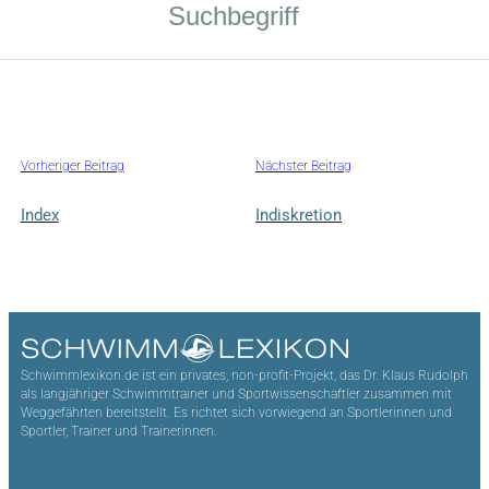
Vorheriger Beitrag
Nächster Beitrag
Index
Indiskretion
Schwimmlexikon.de ist ein privates, non-profit-Projekt, das Dr. Klaus Rudolph
als langjähriger Schwimmtrainer und Sportwissenschaftler zusammen mit
Weggefährten bereitstellt. Es richtet sich vorwiegend an Sportlerinnen und
Sportler, Trainer und Trainerinnen.