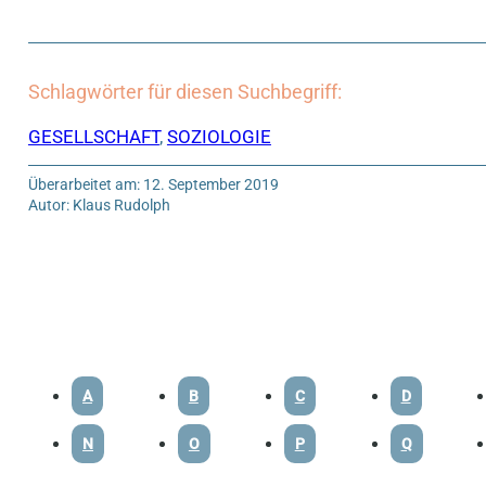
Schlagwörter für diesen Suchbegriff:
GESELLSCHAFT
,
SOZIOLOGIE
Überarbeitet am: 12. September 2019
Autor: Klaus Rudolph
A
B
C
D
N
O
P
Q