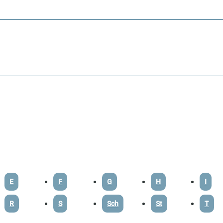
E
F
G
H
I
R
S
Sch
St
T