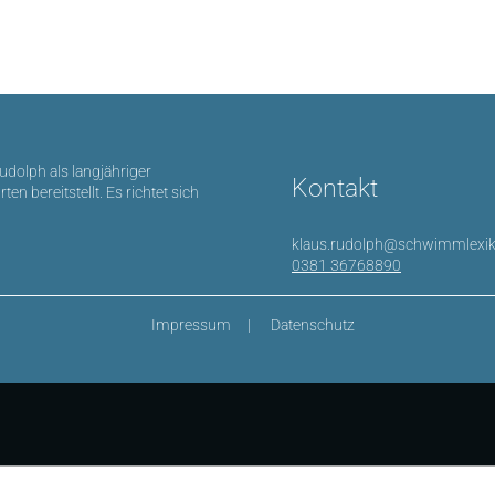
Rudolph als langjähriger
Kontakt
bereitstellt. Es richtet sich
klaus.rudolph@schwimmlexik
0381 36768890
Impressum
Datenschutz