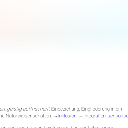
en, geistig auffrischen“;
Einbeziehung, Eingliederung in ein
 und Naturwissenschaften. →
Inklusion,
→
Integration, sensoris
ung in den langfristigen Leistungsaufbau der Schwimmer