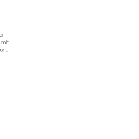
er
 mit
und