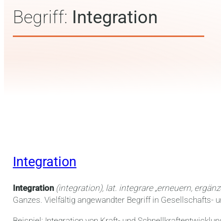
Begriff:
Integration
Integration
Integration
(integration),
lat. integrare „erneuern, ergänz
Ganzes. Vielfältig angewandter Begriff in Gesellschafts-
Beispiel: Integration von Kraft- und Schnellkraftentwickl