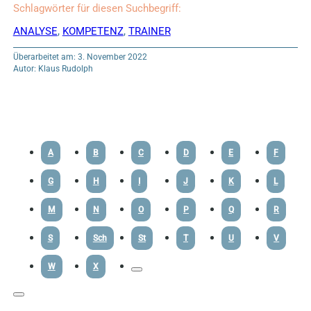
Schlagwörter für diesen Suchbegriff:
ANALYSE
,
KOMPETENZ
,
TRAINER
Überarbeitet am: 3. November 2022
Autor: Klaus Rudolph
A
B
C
D
E
F
G
H
I
J
K
L
M
N
O
P
Q
R
S
Sch
St
T
U
V
W
X