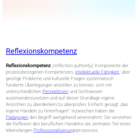
Reflexionskompetenz
Reflexionskompetenz
(reflection authority),
Komponente der
prozessbezogenen Kompetenzen,
intellektuelle Fähigkeit
, über
geistige Probleme und kulturelle Fragen systematisch
fundierte Überlegungen anstellen zu können, sich mit
unterschiedlichen
Perspektiven
und Sichtweisen
auseinanderzusetzen und auf dieser Grundlage eigene
Ansichten zu überdenken/zu überprüfen. Einfach gesagt „das
eigene Handeln zu hinterfragen“. Inzwischen haben die
Pädagogen
den Begriff weitgehend vereinnahmt.
Sie verstehen
die
Refle
xion
des
beruflichen
Handelns
als
zentralen
Teil
eines
lebenslangen
Professionalisierung
sprozesses.