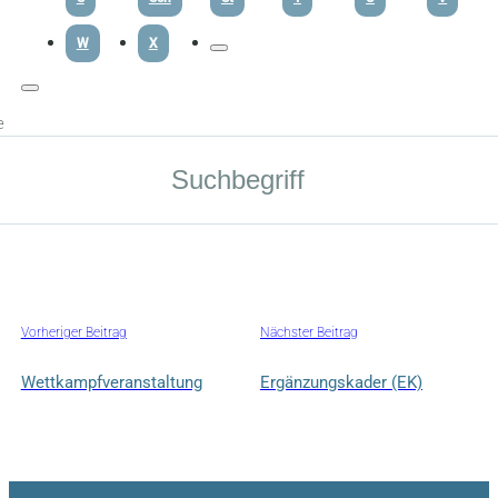
W
X
e
Vorheriger Beitrag
Nächster Beitrag
Wettkampfveranstaltung
Ergänzungskader (EK)