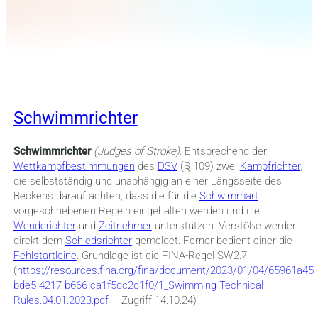
Schwimmrichter
Schwimmrichter
(Judges of Stroke),
Entsprechend der
Wettkampfbestimmungen
des
DSV
(§ 109) zwei
Kampfrichter
,
die selbstständig und unabhängig an einer Längsseite des
Beckens darauf achten, dass die für die
Schwimmart
vorgeschriebenen Regeln eingehalten werden und die
Wenderichter
und
Zeitnehmer
unterstützen. Verstöße werden
direkt dem
Schiedsrichter
gemeldet. Ferner bedient einer die
Fehlstartleine
. Grundlage ist die FINA-Regel SW2.7
(
https://resources.fina.org/fina/document/2023/01/04/65961a45-
bde5-4217-b666-ca1f5dc2d1f0/1_Swimming-Technical-
Rules.04.01.2023.pdf
– Zugriff 14.10.24)