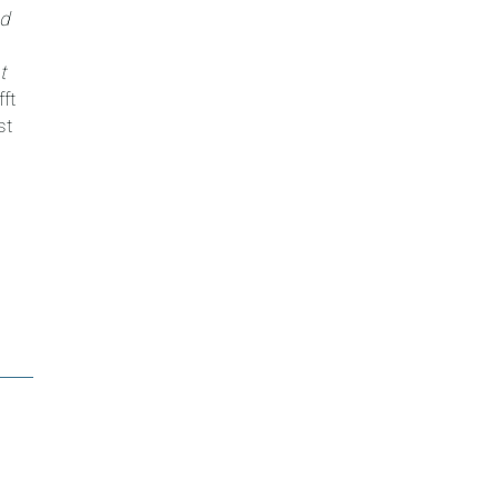
nd
t
ft
st