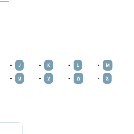
J
K
L
M
U
V
W
X