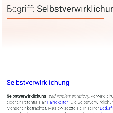
Begriff:
Selbstverwirklichu
Selbstverwirklichung
Selbstverwirklichung
(s
elf implementation),
Verwirklich
eigenen Potentials an
Fähigkeiten
. Die Selbstverwirklichu
Menschen betrachtet. Maslow setzte sie in seiner
Bedürf