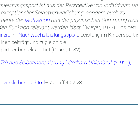
hleistungssport ist aus der Perspektive von Individuum u
 exzeptioneller Selbstverwirklichung, sondern auch zu
omente der
Motivation
und der psychischen Stimmung nich
nden Funktion relevant werden lässt
.
“
(Meyer, 1973). Das betrif
inzip
im
Nachwuchsleistungssport
. Leistung im Kindersport i
lnen beiträgt und zugleich die
tpartner berücksichtigt (Crum, 1982).
Teil aus Selbstinszenierung.“ Gerhard Uhlenbruk
(*1929),
rwirklichung-2.html
– Zugriff 4.07.23