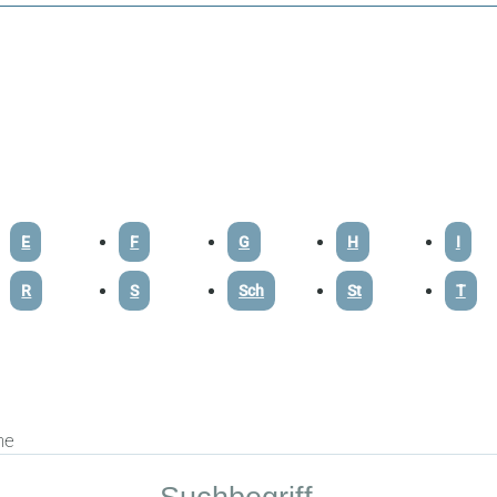
E
F
G
H
I
R
S
Sch
St
T
he