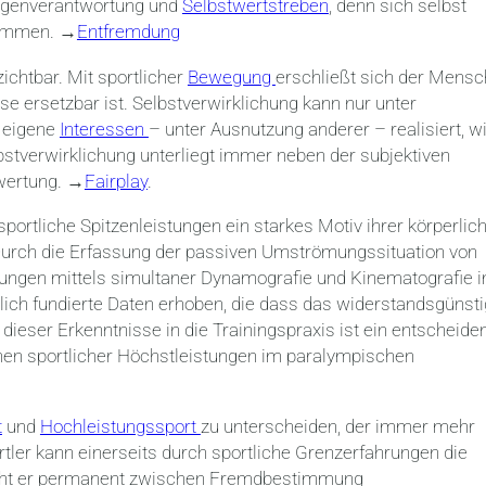
Eigenverantwortung und
Selbstwertstreben
, denn sich selbst
wimmen. →
Entfremdung
ichtbar. Mit sportlicher
Bewegung
erschließt sich der Mensc
se ersetzbar ist. Selbstverwirklichung kann nur unter
r eigene
Interessen
– unter Ausnutzung anderer – realisiert, w
bstverwirklichung unterliegt immer neben der subjektiven
ewertung. →
Fairplay
.
sportliche Spitzenleistungen ein starkes Motiv ihrer körperlic
 Durch die Erfassung der passiven Umströmungssituation von
ungen mittels simultaner Dynamografie und Kinematografie 
ch fundierte Daten erhoben, die dass das widerstandsgünst
ieser Erkenntnisse in die Trainingspraxis ist ein entscheide
chen sportlicher Höchstleistungen im paralympischen
t
und
Hochleistungssport
zu unterscheiden, der immer mehr
er kann einerseits durch sportliche Grenzerfahrungen die
steht er permanent zwischen Fremdbestimmung