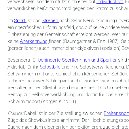
verwechseln, sondern stützt sich eher auf
Individualität
, 
verwirklichen heißt manchmal gegen den Strom zu sch
Im
Sport
ist das
Streben
nach Selbstverwirklichung unverz
ein spezifisches Erfahrungsfeld, das auf keine andere Wei
Einbeziehung der Gemeinschaft erreicht werden. Wer nu
keine
Anerkennung
finden (Baumgartner & Enz, 1987). Sel
(persönlichen) auch immer einer objektiven (sozialen) B
Besonders für
behinderte Sportlerinnen und Sportler
sind 
Aktivität, für ihr
Selbstbild
und ihre Selbstverwirklichung.
Schwimmern mit unterschiedlichen körperlichen Schädig
Rahmen passiver Schleppversuche wurden wissenschaftli
Verhalten in den Gleitphasen beschreiben. Das Umsetzen d
Beitrag zur Selbstverwirklichung und damit für das Errei
Schwimmsport (Karger, K. 2011).
Exkurs:
Dabei ist in der Zielstellung zwischen
Breitenspor
Züge des Showbusiness annimmt. Der Hochleistungssportl
Suche nach dem eigenen Ich perfektionieren, zugleich 