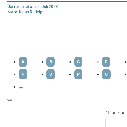
Überarbeitet am: 4. Juli 2023
Autor: Klaus Rudolph
A
B
C
D
N
O
P
Q
Neue Suc
Suchen