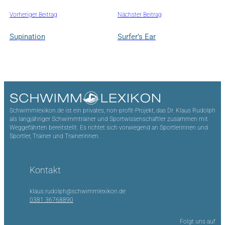
Vorheriger Beitrag
Nächster Beitrag
Supination
Surfer’s Ear
Schwimmlexikon.de ist ein privates, non-profit-Projekt, das Dr. Klaus Rudolph
als langjähriger Schwimmtrainer und Sportwissenschaftler zusammen mit
Weggefährten bereitstellt. Es richtet sich vorwiegend an Sportlerinnen und
Sportler, Trainer und Trainerinnen.
Kontakt
klaus.rudolph@schwimmlexikon.de
0381 36768890
Folgt uns auf