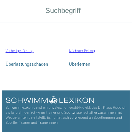
Vorheriger Beitrag
Nächster Beitrag
Überlastungsschaden
Überlernen
Schwimmlexikon.de ist ein privates, non-profit-Projekt, das Dr. Klaus Rudolph
als langjähriger Schwimmtrainer und Sportwissenschaftler zusammen mit
Weggefährten bereitstellt. Es richtet sich vorwiegend an Sportlerinnen und
Sportler, Trainer und Trainerinnen.