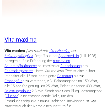
Vita maxima
Vita-maxima
(vita maxima
),
Grenzbereich
der
Leistungsfähigkeit
;
Begriff aus der
Sportmedizin
(Hill, 1925)
bezogen auf die Erfassung der
maximalen
Sauerstoffaufnahme
bei maximaler
Ausbelastung
am
Fahrradergometer
. Unter
Vita
maxima
Test
ist eine in ihrer
Intensität alle 15 sec. gesteigerte
Belastung
bis zur
Erschöpfung
zu verstehen, z.B. Belastungsbeginn 150 Watt,
alle 15 sec Steigerung um 25 Watt, Belastungsende 400 Watt,
Belastungsdauer
2-3 min. Somit spielt das Blutglucoseangebot
(
Glucose
) eine entscheidende Rolle, um den
Ermüdungszeitpunkt hinauszuschieben. Inzwischen ist
vita
maxima
auch der Name eines Instituts für