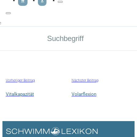
W
X
e
Vorheriger Beitrag
Nächster Beitrag
Vitalkapazität
Volarflexion