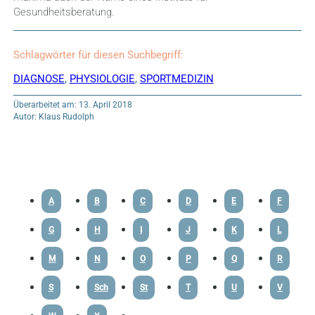
Gesundheitsberatung.
Schlagwörter für diesen Suchbegriff:
DIAGNOSE
,
PHYSIOLOGIE
,
SPORTMEDIZIN
Überarbeitet am: 13. April 2018
Autor: Klaus Rudolph
A
B
C
D
E
F
G
H
I
J
K
L
M
N
O
P
Q
R
S
Sch
St
T
U
V