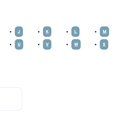
J
K
L
M
U
V
W
X