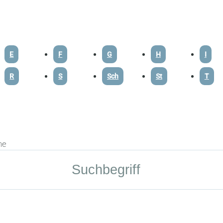
E
F
G
H
I
R
S
Sch
St
T
he