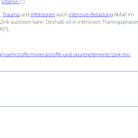
d
Vitamin
C).
,
Trauma
und
Infektionen
auch
intensive Belastung
Abfall im
ink auslösen kann. Deshalb ist in intensiven Trainingsphase
97),
/naehrstoffe/mineralstoffe-und-spurenelemente/zink-ein-