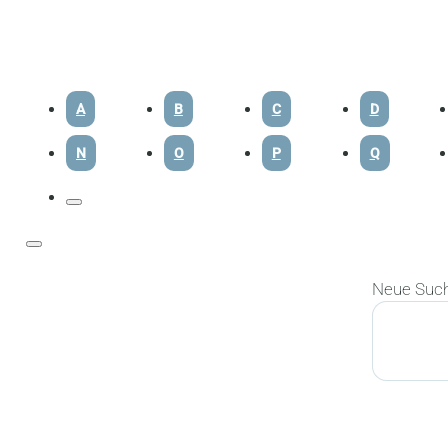
A
B
C
D
N
O
P
Q
Neue Suc
Suchen