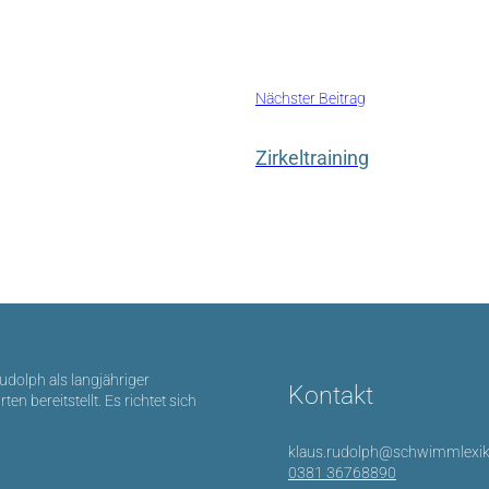
Nächster Beitrag
Zirkeltraining
Rudolph als langjähriger
Kontakt
bereitstellt. Es richtet sich
klaus.rudolph@schwimmlexik
0381 36768890