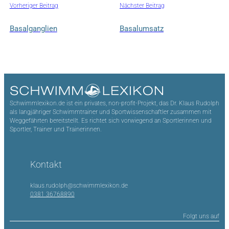
Vorheriger Beitrag
Nächster Beitrag
Basalganglien
Basalumsatz
Schwimmlexikon.de ist ein privates, non-profit-Projekt, das Dr. Klaus Rudolph
als langjähriger Schwimmtrainer und Sportwissenschaftler zusammen mit
Weggefährten bereitstellt. Es richtet sich vorwiegend an Sportlerinnen und
Sportler, Trainer und Trainerinnen.
Kontakt
klaus.rudolph@schwimmlexikon.de
0381 36768890
Folgt uns auf