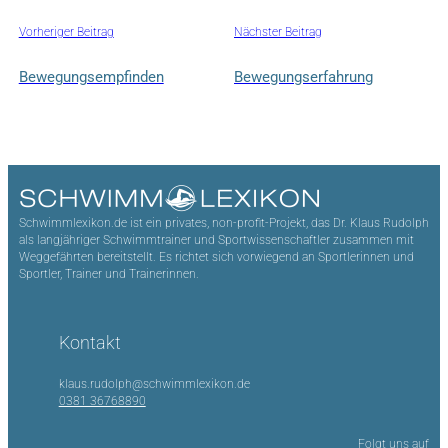
Vorheriger Beitrag
Nächster Beitrag
Bewegungsempfinden
Bewegungserfahrung
Schwimmlexikon.de ist ein privates, non-profit-Projekt, das Dr. Klaus Rudolph
als langjähriger Schwimmtrainer und Sportwissenschaftler zusammen mit
Weggefährten bereitstellt. Es richtet sich vorwiegend an Sportlerinnen und
Sportler, Trainer und Trainerinnen.
Kontakt
klaus.rudolph@schwimmlexikon.de
0381 36768890
Folgt uns auf