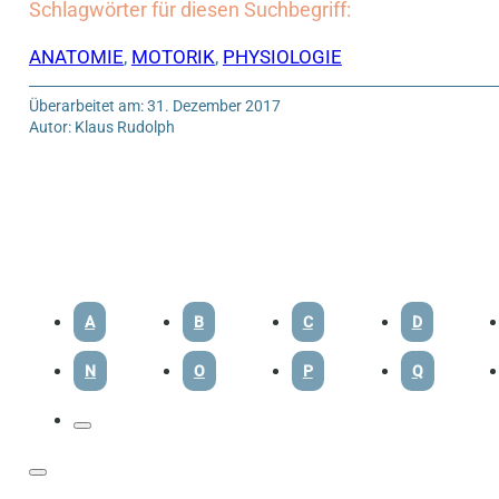
Schlagwörter für diesen Suchbegriff:
ANATOMIE
,
MOTORIK
,
PHYSIOLOGIE
Überarbeitet am: 31. Dezember 2017
Autor: Klaus Rudolph
A
B
C
D
N
O
P
Q