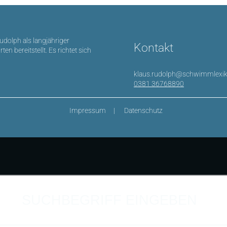
Rudolph als langjähriger
Kontakt
bereitstellt. Es richtet sich
klaus.rudolph@schwimmlexik
0381 36768890
Impressum
Datenschutz