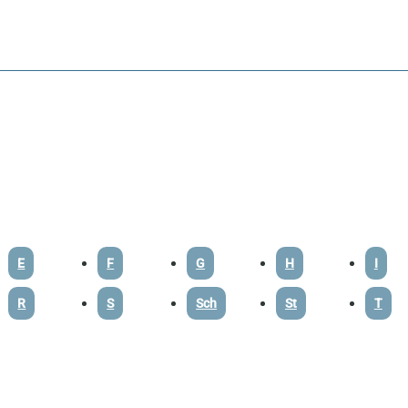
E
F
G
H
I
R
S
Sch
St
T