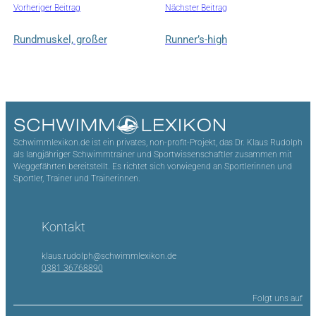
Vorheriger Beitrag
Nächster Beitrag
Rundmuskel, großer
Runner’s-high
Schwimmlexikon.de ist ein privates, non-profit-Projekt, das Dr. Klaus Rudolph
als langjähriger Schwimmtrainer und Sportwissenschaftler zusammen mit
Weggefährten bereitstellt. Es richtet sich vorwiegend an Sportlerinnen und
Sportler, Trainer und Trainerinnen.
Kontakt
klaus.rudolph@schwimmlexikon.de
0381 36768890
Folgt uns auf