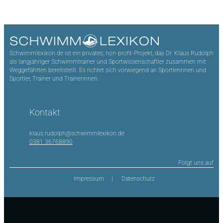
Schwimmlexikon.de ist ein privates, non-profit-Projekt, das Dr. Klaus Rudolph
als langjähriger Schwimmtrainer und Sportwissenschaftler zusammen mit
Weggefährten bereitstellt. Es richtet sich vorwiegend an Sportlerinnen und
Sportler, Trainer und Trainerinnen.
Kontakt
klaus.rudolph@schwimmlexikon.de
0381 36768890
Folgt uns auf
Impressum
Datenschutz