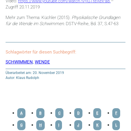
Video:
https://www.youtube.com/watch?v=iGTteXex-a8
–
Zugriff 20.11.2019
Mehr zum Thema: Küchler (2015).
Physikalische Grundlagen
für die Wende im Schwimmen.
DSTV-Reihe, Bd. 37, S.47-63
Schlagwörter für diesen Suchbegriff:
SCHWIMMEN
,
WENDE
Überarbeitet am: 20. November 2019
Autor: Klaus Rudolph
A
B
C
D
E
F
G
H
I
J
K
L