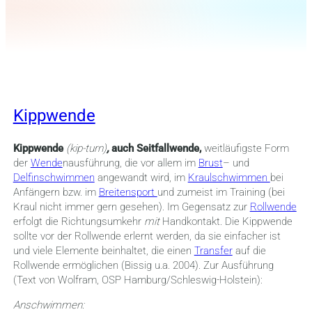
Kippwende
Kippwende
(kip-turn)
,
auch Seitfallwende,
weitläufigste Form
der
Wende
nausführung, die vor allem im
Brust
– und
Delfinschwimmen
angewandt wird, im
Kraulschwimmen
bei
Anfängern bzw. im
Breitensport
und zumeist im Training (bei
Kraul nicht immer gern gesehen). Im Gegensatz zur
Rollwende
erfolgt die Richtungsumkehr
mit
Handkontakt. Die Kippwende
sollte vor der Rollwende erlernt werden, da sie einfacher ist
und viele Elemente beinhaltet, die einen
Transfer
auf die
Rollwende ermöglichen (Bissig u.a. 2004). Zur Ausführung
(Text von Wolfram, OSP Hamburg/Schleswig-Holstein):
Anschwimmen: