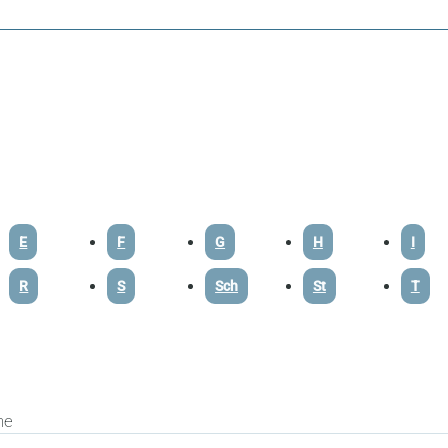
E
F
G
H
I
R
S
Sch
St
T
he