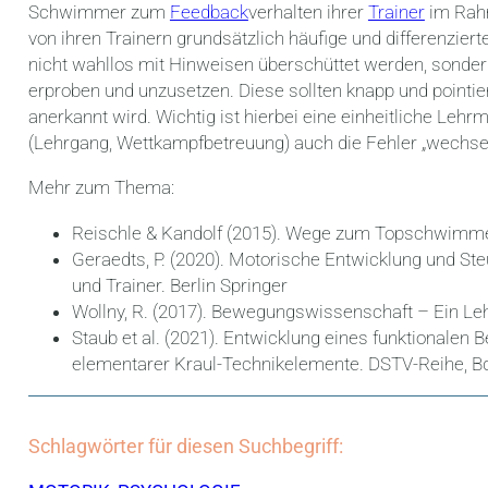
Schwimmer zum
Feedback
verhalten ihrer
Trainer
im Rah
von ihren Trainern grundsätzlich häufige und differenzie
nicht wahllos mit Hinweisen überschüttet werden, sonder
erproben und unzusetzen. Diese sollten knapp und pointiert
anerkannt wird. Wichtig ist hierbei eine einheitliche Le
(Lehrgang, Wettkampfbetreuung) auch die Fehler „wechse
Mehr zum Thema:
Reischle & Kandolf (2015). Wege zum Topschwimmer,
Geraedts, P. (2020). Motorische Entwicklung und St
und Trainer. Berlin Springer
Wollny, R. (2017). Bewegungswissenschaft – Ein Le
Staub et al. (2021). Entwicklung eines funktionale
elementarer Kraul-Technikelemente. DSTV-Reihe, Bd
Schlagwörter für diesen Suchbegriff: