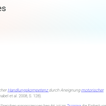
es
scher
Handlungskompetenz
durch Aneignung
motorischer
abel et al. 2008, S. 128).
 Speicherungsprozessen beruht, ist im
Training
die Einheit vo