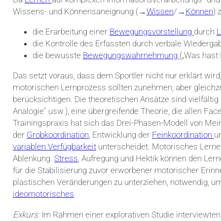
Wissens- und Könnensaneignung (→
Wissen
/→
Können
) 
die Erarbeitung einer
Bewegungsvorstellung
durch
L
die Kontrolle des Erfassten durch verbale Wiederga
die bewusste
Bewegungswahrnehmung
(„Was hast 
Das setzt voraus, dass dem Sportler nicht nur erklärt wi
motorischen Lernprozess sollten zunehmen, aber gleichze
berücksichtigen. Die theoretischen Ansätze sind vielfälti
Analogie“ usw.), eine übergreifende Theorie, die allen Fa
Trainingspraxis hat sich das Drei-Phasen-Modell von Mei
der
Grobkoordination
, Entwicklung der
Feinkoordination
u
variablen Verfügbarkeit
unterscheidet. Motorisches Lerne
Ablenkung.
Stress
, Aufregung und Hektik können den Lerne
für die Stabilisierung zuvor erworbener motorischer Erinn
plastischen Veränderungen zu unterziehen, notwendig, um
ideomotorisches
Exkurs:
Im Rahmen einer explorativen Studie interviewten