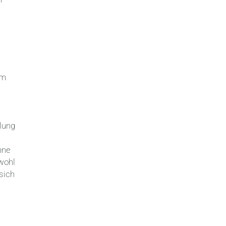
im
lung
hne
wohl
 sich