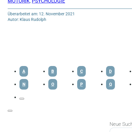
MOTORIK
,
PSYCHOLOGIE
Überarbeitet am: 12. November 2021
Autor: Klaus Rudolph
A
B
C
D
N
O
P
Q
Neue Suc
Suchen