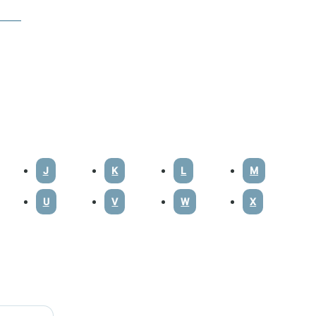
J
K
L
M
U
V
W
X