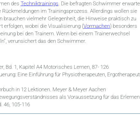
men des
Techniktrainings
. Die befragten Schwimmer erwarte
rte Rückmeldungen im Trainingsprozess. Allerdings wollen sie
n brauchen vielmehr Gelegenheit, die Hinweise praktisch zu
 erfolgen, wobei die Visualisierung (
Vormachen
) besonders
hrmeinung bei den Trainern. Wenn bei einem Trainerwechsel
ln“, verunsichert das den Schwimmer.
 Bd. 1, Kapitel A4 Motorisches Lernen, 87- 126
euerung: Eine Einführung für Physiotherapeuten, Ergotherapeu
hrbuch in 12 Lektionen. Meyer & Meyer Aachen
n Bewegungsverständnisses als Voraussetzung für das Erlernen
. 46, 105-116