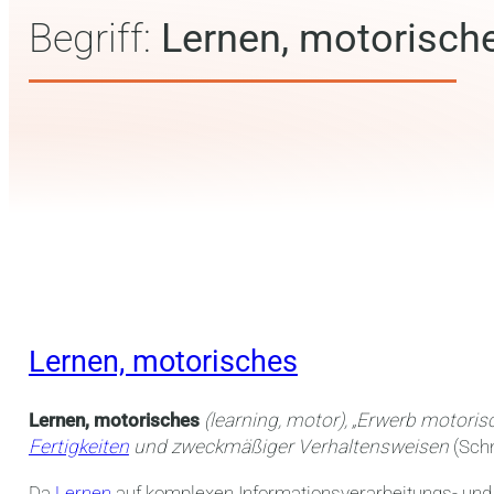
Begriff:
Lernen, motorisch
Lernen, motorisches
Lernen, motorisches
(learning, motor), „Erwerb motori
Fertigkeiten
und zweckmäßiger Verhaltensweisen
(Schn
Da
Lernen
auf komplexen Informationsverarbeitungs- und