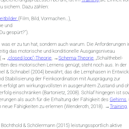
zu sichern. Dazu zählen:
eitbilder
(Film, Bild, Vormachen…),
be und
Du gespürt?“).
rd, was er zu tun hat, sondern auch warum. Die Anforderungen 
itig das motorische und konditionelle Ausgangsniveau
g (→
„closed loop“-Theorie
, →
Schema-Theorie
, „Schalthebel-
cetten des motorischen Lernens genügt, steht noch aus. In der
nel & Schnabel (2004) bewährt, das die Lernphasen in Entwick
nd Stabilisierung der Feinkoordination mit Ausprägung zur
n erfolgt am wirkungsvollsten in ausgeruhtem Zustand und o
rfolg einschränken (Bartonietz, 2008).
Schlaf hingegen ist so
erungen als auch für die Erhaltung der Fähigkeit des
Gehirns
,
 neue Fähigkeiten zu erlernen (Wenderoth, 2018).
→
Training,
 Böchthold & Schölermann (2015) leistungssportlich aktive