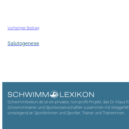
Vorheriger Beitrag
Salutogenese
Schwimmlexikon.de ist ein privates, non-profit-Projekt, das Dr. Klaus 
Schwimmtrainer und Sportwissenschaftler zusammen mit Weggefährten 
vorwiegend an Sportlerinnen und Sportler, Trainer und Trainerinnen.