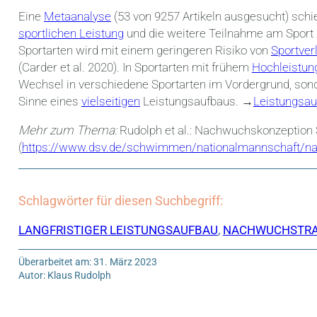
Eine
Metaanalyse
(53 von 9257 Artikeln ausgesucht) sch
sportlichen Leistung
und die weitere Teilnahme am Sport z
Sportarten wird mit einem geringeren Risiko von
Sportver
(Carder et al. 2020). In Sportarten mit frühem
Hochleistun
Wechsel in verschiedene Sportarten im Vordergrund, son
Sinne eines
vielseitigen
Leistungsaufbaus. →
Leistungsauf
Mehr zum Thema:
Rudolph et al.: Nachwuchskonzepti
(
https://www.dsv.de/schwimmen/nationalmannschaft/n
Schlagwörter für diesen Suchbegriff:
LANGFRISTIGER LEISTUNGSAUFBAU
,
NACHWUCHSTRA
Überarbeitet am: 31. März 2023
Autor: Klaus Rudolph