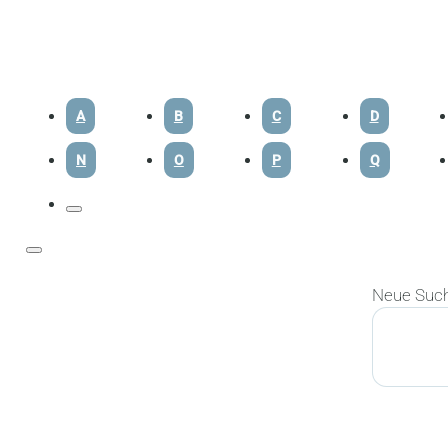
A
B
C
D
N
O
P
Q
Neue Suc
Suchen