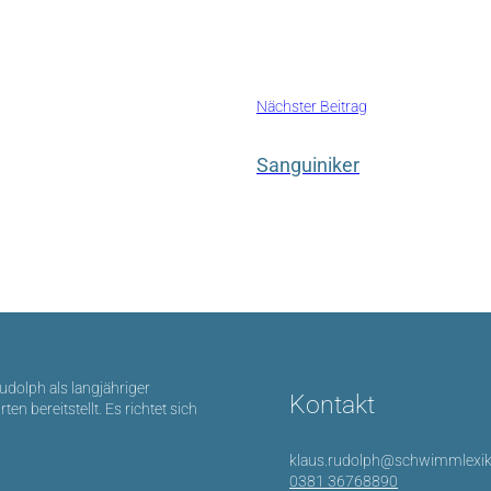
Nächster Beitrag
Sanguiniker
Rudolph als langjähriger
Kontakt
bereitstellt. Es richtet sich
klaus.rudolph@schwimmlexik
0381 36768890