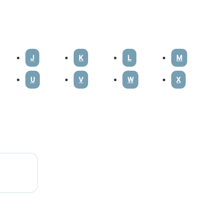
J
K
L
M
U
V
W
X