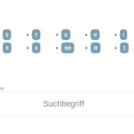
E
F
G
H
I
R
S
Sch
St
T
he