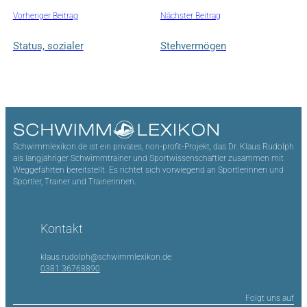
Vorheriger Beitrag
Nächster Beitrag
Status, sozialer
Stehvermögen
Schwimmlexikon.de ist ein privates, non-profit-Projekt, das Dr. Klaus Rudolph
als langjähriger Schwimmtrainer und Sportwissenschaftler zusammen mit
Weggefährten bereitstellt. Es richtet sich vorwiegend an Sportlerinnen und
Sportler, Trainer und Trainerinnen.
Kontakt
klaus.rudolph@schwimmlexikon.de
0381 36768890
Folgt uns auf