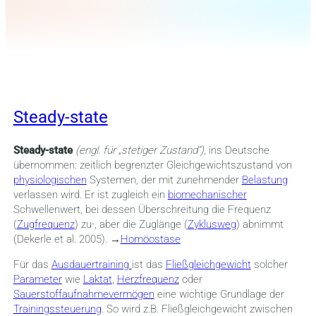
Steady-state
Steady-state
(engl. für „stetiger Zustand“),
ins Deutsche
übernommen: zeitlich begrenzter Gleichgewichtszustand von
physiologischen
Systemen, der mit zunehmender
Belastung
verlassen wird. Er ist zugleich ein
biomechanischer
Schwellenwert, bei dessen Überschreitung die Frequenz
(
Zugfrequenz
) zu-, aber die Zuglänge (
Zyklusweg
) abnimmt
(Dekerle et al. 2005). →
Homöostase
Für das
Ausdauertraining
ist das
Fließgleichgewicht
solcher
Parameter
wie
Laktat
,
Herzfrequenz
oder
Sauerstoffaufnahmevermögen
eine wichtige Grundlage der
Trainingssteuerung
. So wird z.B. Fließgleichgewicht zwischen