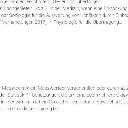
ro „erzeugen, erschaffen“ (Generator); übertragen
 Fachgebieten. So z.B. in der Medizin, wenn eine Erkrankung
 der Soziologie für die Ausweitung von Konflikten durch Einb
Verhandlungen 2017); in Physiologie für die Übertragung…
n der Messtechnik ein Messwertder versehentlich oder durch äü
 der Statistik Fº-Schätzungen, die um eine oder mehrere Okta
Im Schwimmen ist ein Grobfehler eine starke Abweichung v
nd im Grundlagentraining bei…