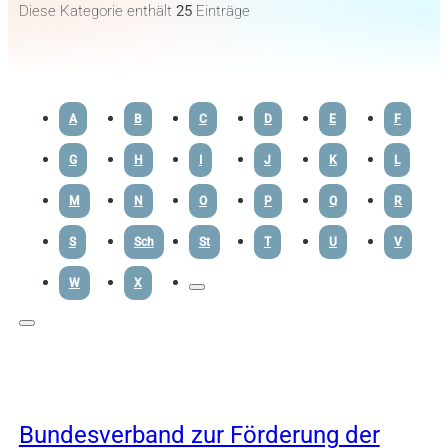
Diese Kategorie enthält
25
Einträge
A
B
C
D
E
F
G
H
I
J
K
L
M
N
O
P
Q
R
S
Sch
St
T
U
V
W
X
Bundesverband zur Förderung der