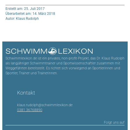
Erstellt am: 25. Juli 2017
Überarbeitet am: 14. März 2018
Autor: Klaus Rudolph
Schwimmlexikon.de ist ein privates, non-profit-Projekt, das Dr. Klaus Rudolph
als langjähriger Schwimmtrainer und Sportwissenschaftler zusammen mit
Weggefährten bereitstellt. Es richtet sich vorwiegend an Sportlerinnen und
Sportler, Trainer und Trainerinnen.
Kontakt
klaus.rudolph@schwimmlexikon.de
0381 36768890
Folgt uns auf