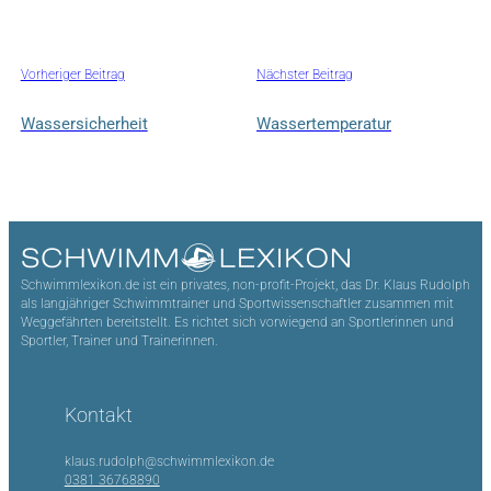
Vorheriger Beitrag
Nächster Beitrag
Wassersicherheit
Wassertemperatur
Schwimmlexikon.de ist ein privates, non-profit-Projekt, das Dr. Klaus Rudolph
als langjähriger Schwimmtrainer und Sportwissenschaftler zusammen mit
Weggefährten bereitstellt. Es richtet sich vorwiegend an Sportlerinnen und
Sportler, Trainer und Trainerinnen.
Kontakt
klaus.rudolph@schwimmlexikon.de
0381 36768890