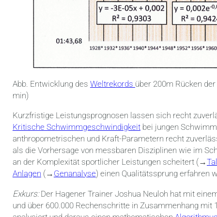
Abb. Entwicklung des
Weltrekords
über 200m Rücken der 
min)
Kurzfristige Leistungsprognosen lassen sich recht zuver
Kritische Schwimmgeschwindigkeit
bei jungen Schwimmer
anthropometrischen und Kraft-Parametern recht zuverläs
als die Vorhersage von messbaren Disziplinen wie im S
an der Komplexität sportlicher Leistungen scheitert (→
Ta
Anlagen
(→
Genanalyse
) einen Qualitätssprung erfahren w
Exkurs:
Der Hagener Trainer Joshua Neuloh hat mit einem
und über 600.000 Rechenschritte in Zusammenhang mit 1
analysiert und daraus einen mathematischen
Algorithmu