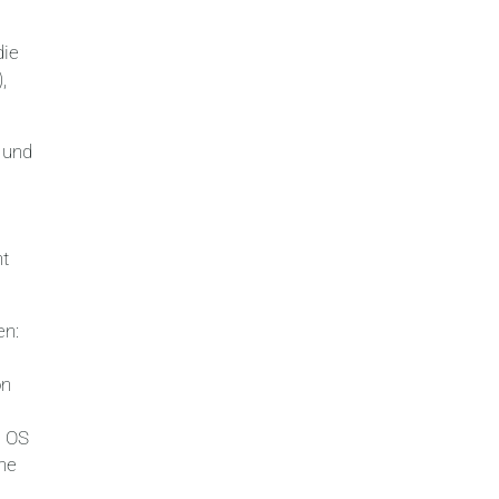
die
,
 und
ht
en:
on
n OS
ine