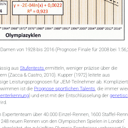
Damen von 1928 bis 2016 (Prognose Finale für 2008 bei 1:56,
lässig aus
Stufentests
ermitteln, weniger präzise über die
n (Zacca & Castro, 2010). Kupper (1972) leitete aus
sige Leistungsprognosen für JEM-Teilnehmer ab. Kompliziert
chwimmen ist die
Prognose sportlichen Talents
, die immer wie
lenterkennung
) und erst mit der Entschlüsselung der
genetis
ird.
 Expertenteam über 40.000 Einzel-Rennen, 1600 Staffel-Ren
248 neuen Rennen von den Olympischen Spielen in London“
s
abgeleitet, der zukünftige Olympia-Ergebnisse vorhersagt (s.