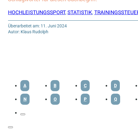
HOCHLEISTUNGSSPORT
,
STATISTIK
,
TRAININGSSTEU
Überarbeitet am: 11. Juni 2024
Autor: Klaus Rudolph
A
B
C
D
N
O
P
Q