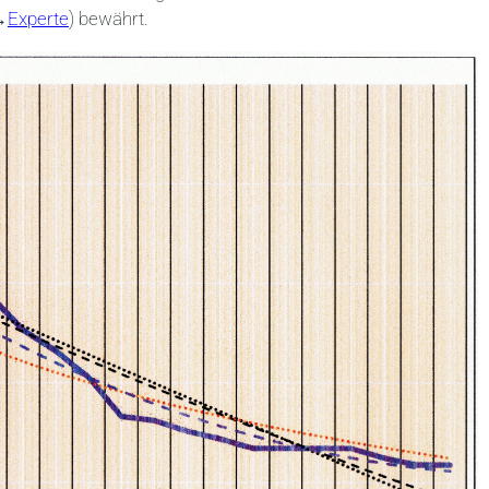
→
Experte
) bewährt.