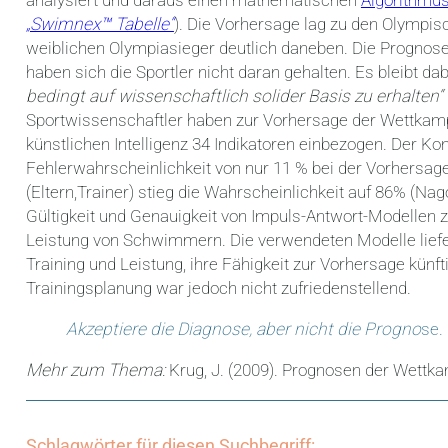
„Swimnex™ Tabelle“
). Die Vorhersage lag zu den Olympis
weiblichen Olympiasieger deutlich daneben. Die Progn
haben sich die Sportler nicht daran gehalten. Es bleibt dab
bedingt auf wissenschaftlich solider Basis zu erhalten“
Sportwissenschaftler haben zur Vorhersage der Wettkampf
künstlichen Intelligenz 34 Indikatoren einbezogen. Der Ko
Fehlerwahrscheinlichkeit von nur 11 % bei der Vorhersag
(Eltern,Trainer) stieg die Wahrscheinlichkeit auf 86% (Na
Gültigkeit und Genauigkeit von Impuls-Antwort-Modellen z
Leistung von Schwimmern. Die verwendeten Modelle lief
Training und Leistung, ihre Fähigkeit zur Vorhersage künf
Trainingsplanung war jedoch nicht zufriedenstellend.
Akzeptiere die Diagnose, aber nicht die Progno
se.
Mehr zum Thema:
Krug, J. (2009). Prognosen der Wettka
Schlagwörter für diesen Suchbegriff: