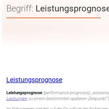
Begriff:
Leistungsprognos
Leistungsprognose
Leistungsprognose
(performance prognosis), „wissens
Leistungen
zu einem bestimmten späteren Zeitpunkt“
Im Schwimmen werden auf der Grundlage der bisherigen