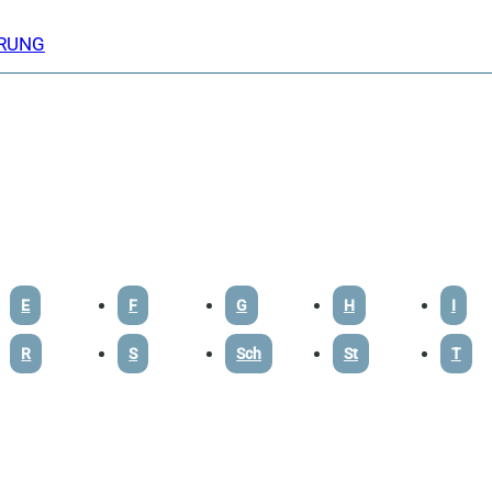
ERUNG
E
F
G
H
I
R
S
Sch
St
T