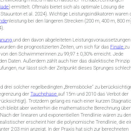
iade
) ermittelt. Oftmals bietet sich als optimale Lösung die
5, Stauunton et al. 2024). Wichtige Leistungsindikatoren waren 
nde
nleistung bei den längeren Strecken (200 m, 400 m, 800 m)
).
lanung
und den davon abgeleiteten Leistungsvoraussetzungen
urden die prognostizierten Zeiten, um sich für das
Finale
zu
 von den Schwimmerinnen zu 99,97 ± 0,30% erreicht. Jede
den Daten. Außerdem zählt auch hier das dialektische Prinzip
ufungen, nur lässt sich der Zeitpunkt dieses Sprunges schlec
d drei solcher regelbedingten „Bremsböcke“ zu berücksichtig
Begrenzung der
Tauchphase
auf 15m und 2010 das Verbot der
erücksichtigt). Trotzdem gelang es nach einer kurzen Stagnati
sch bleibt aber weiterhin die mathematische Berechnung über
). Nach der linearen und exponentiellen Trendlinie wären zu de
listischer erscheint hier die polynomische Trendlinie, die e
er 2:03 min anzeigt. In der Praxis hat sich zur berechneten