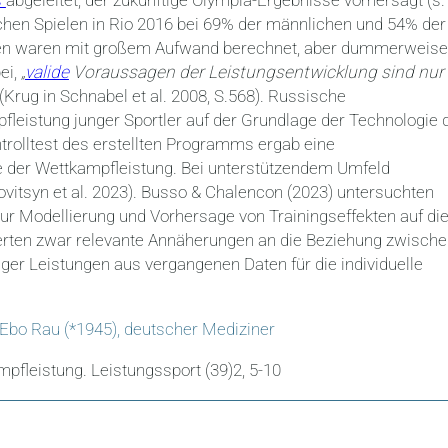
chen Spielen in Rio 2016 bei 69% der männlichen und 54% der
osen waren mit großem Aufwand berechnet, aber dummerweise
ei,
„
valide
Voraussagen der Leistungsentwicklung sind nur
(Krug in Schnabel et al. 2008, S.568). Russische
leistung junger Sportler auf der Grundlage der Technologie 
ntrolltest des erstellten Programms ergab eine
e der Wettkampfleistung. Bei unterstützendem Umfeld
govitsyn et al. 2023). Busso & Chalencon (2023) untersuchten
ur Modellierung und Vorhersage von Trainingseffekten auf di
erten zwar relevante Annäherungen an die Beziehung zwisch
tiger Leistungen aus vergangenen Daten für die individuelle
 Ebo Rau (*1945), deutscher Mediziner
mpfleistung. Leistungssport (39)2, 5-10