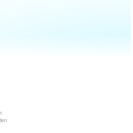
t
den