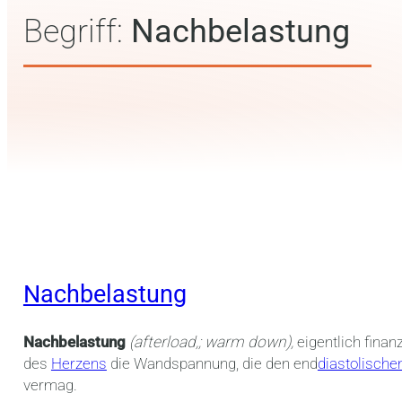
Begriff:
Nachbelastung
Nachbelastung
Nachbelastung
(afterload,; warm down),
eigentlich finan
des
Herzens
die Wandspannung, die den end
diastolische
vermag.