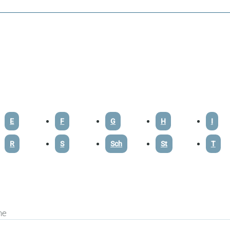
E
F
G
H
I
R
S
Sch
St
T
he