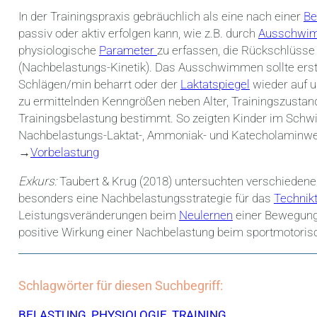
In der Trainingspraxis gebräuchlich als eine nach einer
Be
passiv oder aktiv erfolgen kann, wie z.B. durch
Ausschwi
physiologische
Parameter
zu erfassen, die Rückschlüsse
(Nachbelastungs-Kinetik). Das Ausschwimmen sollte erst
Schlägen/min beharrt oder der
Laktatspiegel
wieder auf u
zu ermittelnden Kenngrößen neben Alter, Trainingszustan
Trainingsbelastung bestimmt. So zeigten
Kinder im Schwi
Nachbelastungs-Laktat-, Ammoniak- und Katecholaminw
→
Vorbelastung
Exkurs:
Taubert & Krug (2018) untersuchten verschiedene
besonders eine Nachbelastungsstrategie für das
Technikt
Leistungsveränderungen beim
Neulernen
einer Bewegungs
positive Wirkung einer Nachbelastung beim sportmotoris
Schlagwörter für diesen Suchbegriff:
BELASTUNG
,
PHYSIOLOGIE
,
TRAINING