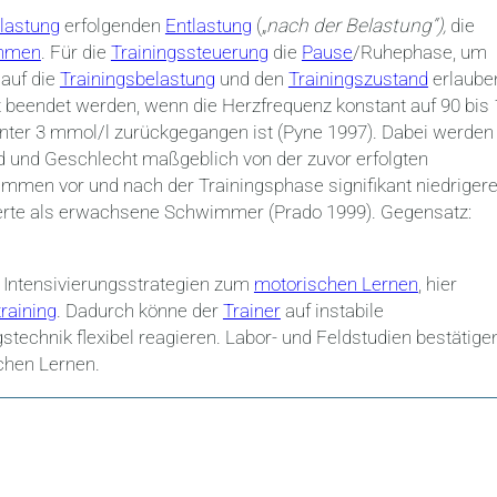
lastung
erfolgenden
Entlastung
(„
nach der Belastung“),
die
mmen
. Für die
Trainingssteuerung
die
Pause
/Ruhephase, um
 auf die
Trainingsbelastung
und den
Trainingszustand
erlaube
 beendet werden, wenn die Herzfrequenz konstant auf 90 bis
nter 3 mmol/l zurückgegangen ist (Pyne 1997).
Dabei werden 
d und Geschlecht maßgeblich von der zuvor erfolgten
mmen vor und nach der Trainingsphase signifikant niedriger
erte als erwachsene Schwimmer (Prado 1999).
Gegensatz:
 Intensivierungsstrategien zum
motorischen Lernen
, hier
raining
. Dadurch könne der
Trainer
auf instabile
technik flexibel reagieren.
Labor- und Feldstudien bestätige
chen Lernen.