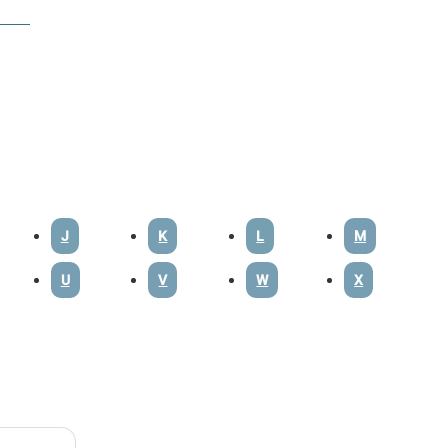
J
K
L
M
U
V
W
X