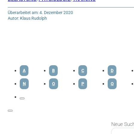
Überarbeitet am: 4. Dezember 2020
Autor: Klaus Rudolph
A
B
C
D
N
O
P
Q
Neue Suc
Suchen