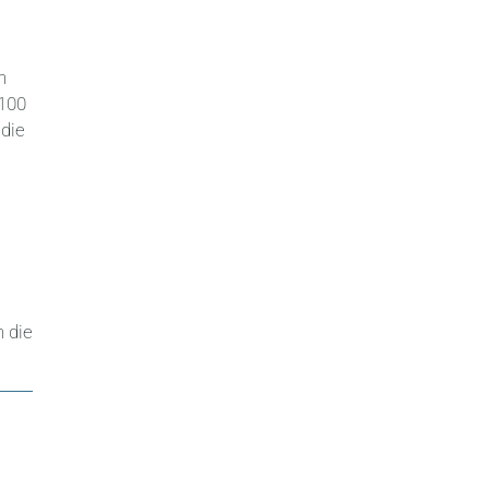
n
 100
die
e
n die