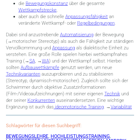
die
Bewegungskonstanz
über die gesamte
Wettkampfstrecke
,
aber auch die schnelle
Anpassungsfähigkeit
an
veränderte Wettkampf- oder
Regelbedingungen
.
Dabei sind anzustrebende
Automatisierung
der Bewegung
(→motorischer Stereotyp) als auch die Fähigkeit zur ständigen
Vervollkommnung und
Anpassung
als dialektische Einheit zu
verstehen. Eine große Rolle spielen hierbei wettkampfnahes
Training (→
SA
, →
WA
) und der Wettkampf selbst. Hierbei
sollten
Aufbauwettkämpfe
genutzt werden, um neue
Technikvarianten
auszuprobieren und zu stabilisieren
(Stereotyp, dynamisch-motorischer). Zugleich sollte sich der
Schwimmer durch objektive Zusatzinformationen
(Film-/Videoaufzeichnungen) mit seiner eigenen
Technik
und
der seiner
Konkurrenten
auseinandersetzen. Eine wichtige
Ergänzung ist auch das
ideomotorische Training
. →
Variabilität
Schlagwörter für diesen Suchbegriff:
BEWEGUNGSLEHRE
,
HOCHLEISTUNGSTRAINING
,