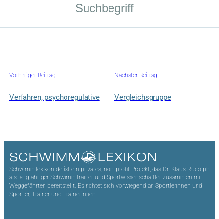
Vorheriger Beitrag
Nächster Beitrag
Verfahren, psychoregulative
Vergleichsgruppe
Schwimmlexikon.de ist ein privates, non-profit-Projekt, das Dr. Klaus Rudolph
als langjähriger Schwimmtrainer und Sportwissenschaftler zusammen mit
Weggefährten bereitstellt. Es richtet sich vorwiegend an Sportlerinnen und
Sportler, Trainer und Trainerinnen.