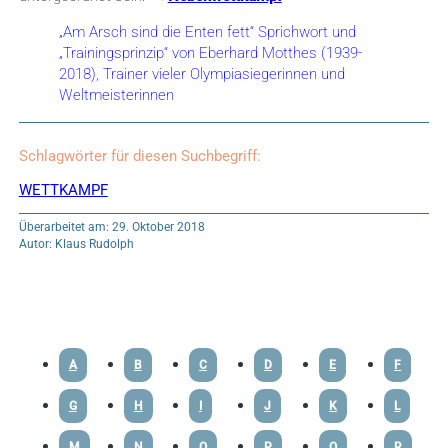
„Am Arsch sind die Enten fett“ Sprichwort und
„Trainingsprinzip“ von Eberhard Motthes (1939-
2018), Trainer vieler Olympiasiegerinnen und
Weltmeisterinnen
Schlagwörter für diesen Suchbegriff:
WETTKAMPF
Überarbeitet am: 29. Oktober 2018
Autor: Klaus Rudolph
A
B
C
D
E
F
G
H
I
J
K
L
M
N
O
P
Q
R