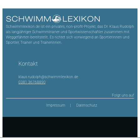
Schwimmlexikon.de ist ein privates, non-profit-Projekt, das Dr. Klaus Rudolph
als langjähriger Schwimmtrainer und Sportwissenschaftler zusammen mit
Weggefährten bereitstellt. Es richtet sich vorwiegend an Sportlerinnen und
Sportler, Trainer und Trainerinnen.
Kontakt
klaus.rudolph@schwimmlexikon.de
0381 36768890
Folgt uns auf
Impressum
Datenschutz