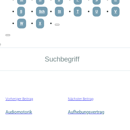
S
Sch
St
T
U
V
W
X
e
Vorheriger Beitrag
Nächster Beitrag
Audiomotorik
Aufhebungsvertrag