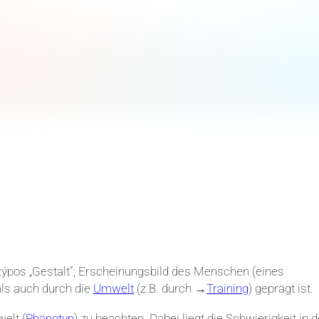
 týpos „Gestalt“; Erscheinungsbild des Menschen (eines
als auch durch die
Umwelt
(z.B. durch →
Training
) geprägt ist.
elt (
Phänotyp
) zu beachten. Dabei liegt die Schwierigkeit in d