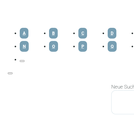
A
B
C
D
N
O
P
Q
Neue Suc
Suchen