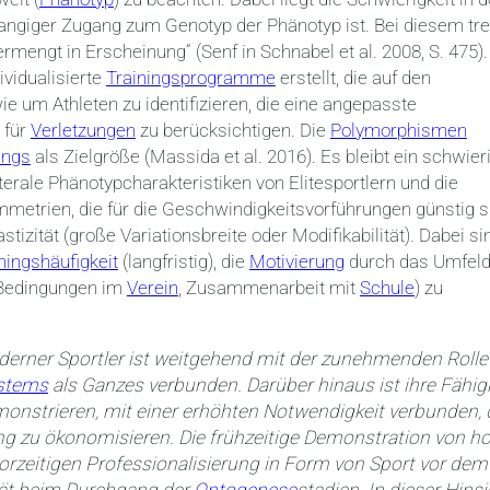
rangiger Zugang zum Genotyp der Phänotyp ist. Bei diesem tr
mengt in Erscheinung“ (Senf in Schnabel et al. 2008, S. 475).
vidualisierte
Trainingsprogramme
erstellt, die auf den
ie um Athleten zu identifizieren, die eine angepasste
 für
Verletzungen
zu berücksichtigen. Die
Polymorphismen
ungs
als Zielgröße (Massida et al. 2016). Es bleibt ein schwier
terale Phänotypcharakteristiken von Elitesportlern und die
metrien, die für die Geschwindigkeitsvorführungen günstig s
tizität (große Variationsbreite oder Modifikabilität). Dabei si
ningshäufigkeit
(langfristig), die
Motivierung
durch das Umfel
Bedingungen im
Verein
, Zusammenarbeit mit
Schule
) zu
oderner Sportler ist weitgehend mit der zunehmenden Rolle
stems
als Ganzes verbunden. Darüber hinaus ist ihre Fähigk
onstrieren, mit einer erhöhten Notwendigkeit verbunden, 
g zu ökonomisieren. Die frühzeitige Demonstration von h
orzeitigen Professionalisierung in Form von Sport vor dem