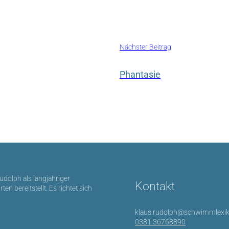
Nächster Beitrag
Phantasie
Rudolph als langjähriger
Kontakt
bereitstellt. Es richtet sich
klaus.rudolph@schwimmlexik
0381 36768890