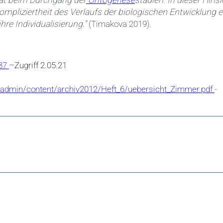
ität beim Durchgang der
Ontogenese
stadien. In dieser Hinsi
mpliziertheit des Verlaufs der biologischen Entwicklung e
hre Individualisierung.“
(Timakova 2019).
387
–
Zugriff 2.05.21
eadmin/content/archiv2012/Heft_6/uebersicht_Zimmer.pdf
-