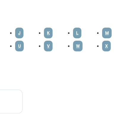
J
K
L
M
U
V
W
X