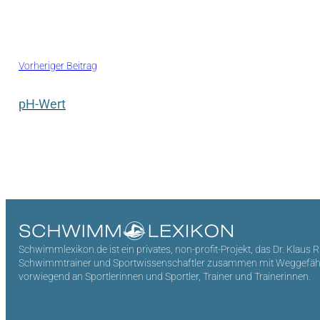
Vorheriger Beitrag
pH-Wert
Schwimmlexikon.de ist ein privates, non-profit-Projekt, das Dr. Klaus 
Schwimmtrainer und Sportwissenschaftler zusammen mit Weggefährten 
vorwiegend an Sportlerinnen und Sportler, Trainer und Trainerinnen.