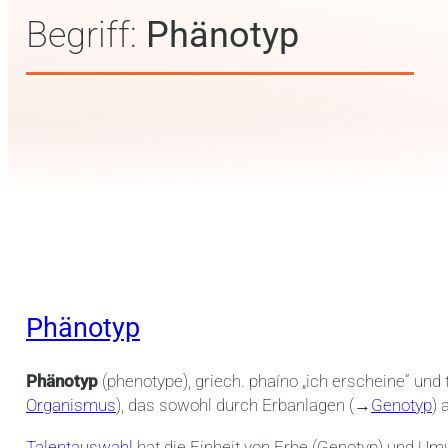
Begriff:
Phänotyp
Phänotyp
Phänotyp
(phenotype), griech. phaíno „ich erscheine“ und
Organismus
), das sowohl durch Erbanlagen (→
Genotyp
) 
Talentauswahl
hat die Einheit von Erbe (Genotyp) und Umw