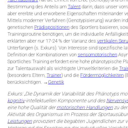
Bestimmung des Anteils am
Talent
darin, dass unser vor
aber ererbte und erworbene Eigenschaften miteinander ver
Mittels moderner Verfahren (Genotypisierung) wurden indi
genetischen
Prädispositionen
des Sportlers basieren, sow
Trainingsroutine benötigen, um die individuelle Anfälligkeit
erklärten aber nur 17-24 % der Varianz des
vertikalen Spr
Unterfangen (s. Exkurs). Von Interesse sind spezifische la
Definition der Kombinationen von
sensomotorischen
Asym
Sportliches Training erfordert eine hohe phänotypische Plas
zur Talentauswahl als wichtigste Umweltkriterien die
Trai
(besonders Eltern,
Trainer
) und die
Fördermöglichkeiten
(
berücksichtigen. →
Genetik
Exkurs: „Die Dynamik der Variabilität des Phänotyps m
kognitiv
-intellektuellen Komponente und des
Nervensy
eine hohe Qualität der
motorischen Handlungen
zu dem
Aktivität des Organismus im Prozess der Sportausübun
Leistungen
provoziert die begabten Jugendlichen zur v