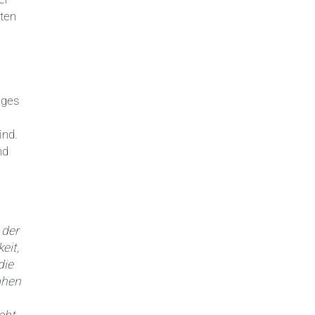
eten
iges
ind.
nd
d
 der
eit,
die
ohen