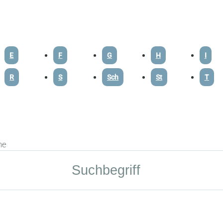
E
F
G
H
I
R
S
Sch
St
T
he