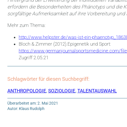
Hintergrund der Erweiterung der individuellen Variabil
erfordern die Besonderheiten des Phänotyps und die Ko
sorgfältige Aufmerksamkeit auf ihre Vorbereitung und i
Mehr zum Thema:
http://www.helpster.de/was-ist-ein-phaenotyp_186
Bloch & Zimmer (2012).Epigenetik und Sport:
https://www.germanjournalsportsmedicine.com/fil
Zugriff 2.05.21
Schlagwörter für diesen Suchbegriff:
ANTHROPOLOGIE
,
SOZIOLOGIE
,
TALENTAUSWAHL
Überarbeitet am: 2. Mai 2021
Autor: Klaus Rudolph