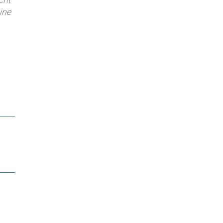
cht
ine