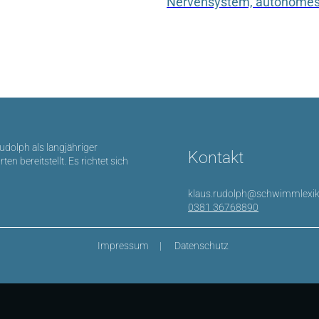
Nervensystem, autonome
Rudolph als langjähriger
Kontakt
bereitstellt. Es richtet sich
klaus.rudolph@schwimmlexik
0381 36768890
Impressum
Datenschutz