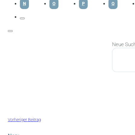
N
O
P
Q
Neue Suc
Suchen
Vorheriger Beitrag