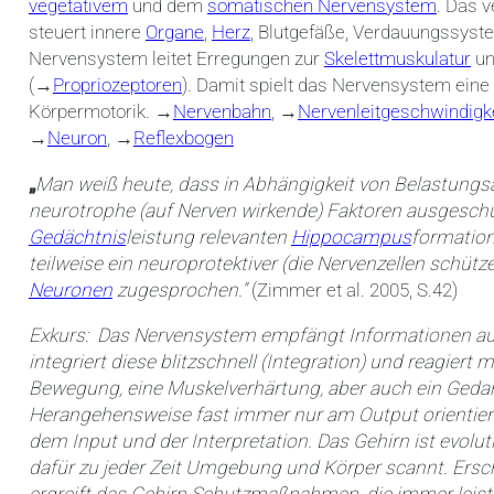
vegetativem
und dem
somatischen Nervensystem
. Das 
steuert innere
Organe
,
Herz
, Blutgefäße, Verdauungssys
Nervensystem leitet Erregungen zur
Skelettmuskulatur
un
(→
Propriozeptoren
). Damit spielt das Nervensystem ein
Körpermotorik. →
Nervenbahn
, →
Nervenleitgeschwindigk
→
Neuron
, →
Reflexbogen
„
Man weiß heute, dass in Abhängigkeit von Belastungsar
neurotrophe (auf Nerven wirkende) Faktoren ausgeschüt
Gedächtnis
leistung relevanten
Hippocampus
formatio
teilweise ein neuroprotektiver (die Nervenzellen schütz
Neuronen
zugesprochen.“
(Zimmer et al. 2005, S.42)
Exkurs: Das Nervensystem empfängt Informationen aus 
integriert diese blitzschnell (Integration) und reagiert
Bewegung, eine Muskelverhärtung, aber auch ein Gedan
Herangehensweise fast immer nur am Output orientiert
dem Input und der Interpretation. Das Gehirn ist evolu
dafür zu jeder Zeit Umgebung und Körper scannt. Ersche