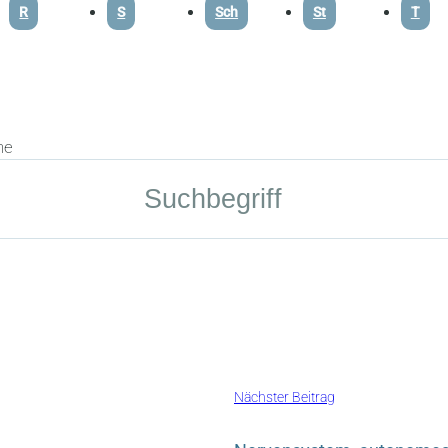
R
S
Sch
St
T
he
Nächster Beitrag