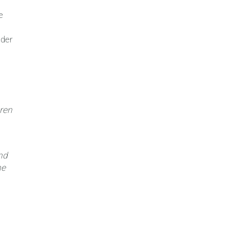
e
 der
ren
nd
he