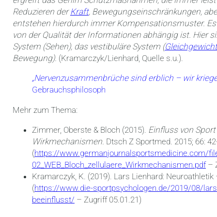
ergreift das Gehirn Schutzmaßnahmen, die immer le
Reduzieren der
Kraft
, Bewegungseinschränkungen, ab
entstehen hierdurch immer Kompensationsmuster. Es ist
von der Qualität der Informationen abhängig ist. Hier si
System (Sehen), das vestibuläre System (
Gleichgewich
Bewegung).
(Kramarczyk/Lienhard, Quelle s.u.).
„Nervenzusammenbrüche sind erblich – wir kriege
Gebrauchsphilosoph
Mehr zum Thema:
Zimmer, Oberste & Bloch (2015).
Einfluss von Sport
Wirkmechanismen.
Dtsch Z Sportmed. 2015; 66: 42
(
https://www.germanjournalsportsmedicine.com/fi
02_WEB_Bloch_zellulaere_Wirkmechanismen.pdf
– Z
Kramarczyk, K. (2019). Lars Lienhard: Neuroathletik 
(
https://www.die-sportpsychologen.de/2019/08/lars-l
beeinflusst/
– Zugriff 05.01.21)