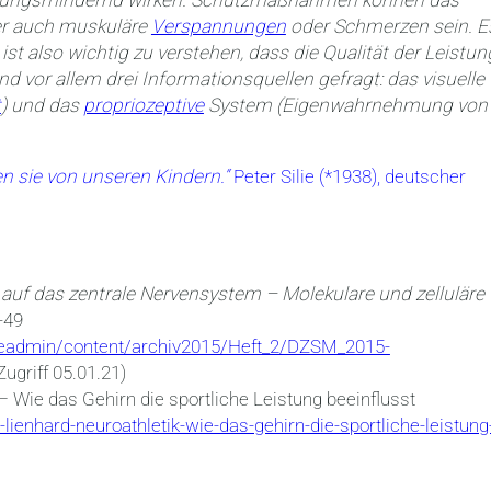
istungsmindernd wirken. Schutzmaßnahmen können das
er auch muskuläre
Verspannungen
oder Schmerzen sein. E
 also wichtig zu verstehen, dass die Qualität der Leistun
nd vor allem drei Informationsquellen gefragt: das visuelle
t
) und das
propriozeptive
System (Eigenwahrnehmung von
n sie von unseren Kindern.“
Peter Silie (*1938), deutscher
 auf das zentrale Nervensystem – Molekulare und zelluläre
-49
leadmin/content/archiv2015/Heft_2/DZSM_2015-
ugriff 05.01.21)
– Wie das Gehirn die sportliche Leistung beeinflusst
ienhard-neuroathletik-wie-das-gehirn-die-sportliche-leistung