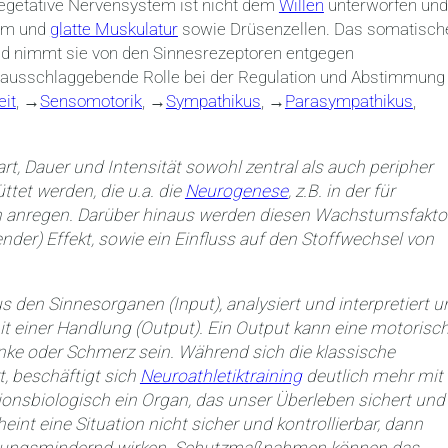
vegetative Nervensystem ist nicht dem
Willen
unterworfen und
tem und
glatte Muskulatur
sowie Drüsenzellen. Das somatisch
d nimmt sie von den Sinnesrezeptoren entgegen
e ausschlaggebende Rolle bei der Regulation und Abstimmung
eit
, →
Sensomotorik
, →
Sympathikus
, →
Parasympathikus
,
t, Dauer und Intensität sowohl zentral als auch peripher
tet werden, die u.a. die
Neurogenese
, z.B. in der für
n anregen. Darüber hinaus werden diesen Wachstumsfakto
ender) Effekt, sowie ein Einfluss auf den Stoffwechsel von
den Sinnesorganen (Input), analysiert und interpretiert u
 mit einer Handlung (Output). Ein Output kann eine motorisc
ke oder Schmerz sein. Während sich die klassische
, beschäftigt sich
Neuroathletiktraining
deutlich mehr mit
tionsbiologisch ein Organ, das unser Überleben sichert und
int eine Situation nicht sicher und kontrollierbar, dann